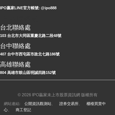
IPO贏家LINE官方帳號: @ipo888
各地聯絡處
台北聯絡處
103 台北市大同區重慶北路二段48號
台中聯絡處
407 台中市西屯區市政北七路186號
高雄聯絡處
804 高雄市鼓山區明誠四路152號
©
2026 IPO贏家未上市股票資訊網 版權所有
網站連結:
公開資訊觀測站
、
證券交易所
、
櫃檯買賣中
心
、
商工登記