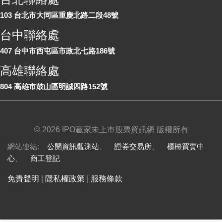
103 台北市大同區重慶北路二段48號
台中聯絡處
407 台中市西屯區市政北七路186號
高雄聯絡處
804 高雄市鼓山區明誠四路152號
©
2026 IPO贏家未上市股票資訊網 版權所有
網站連結:
公開資訊觀測站
、
證券交易所
、
櫃檯買賣中
心
、
商工登記
免責聲明
|
隱私權政策
|
服務條款