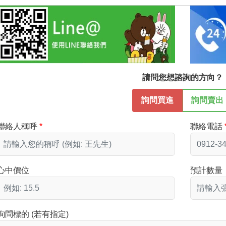
請問您想諮詢的方向？
詢問買進
詢問賣出
聯絡人稱呼
聯絡電話
心中價位
預計數量
詢問標的 (若有指定)