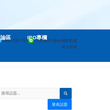
討論區
IPO專欄
0960-550-797
LINE的ID:@ipo888 歡迎
加入好友
發表話題