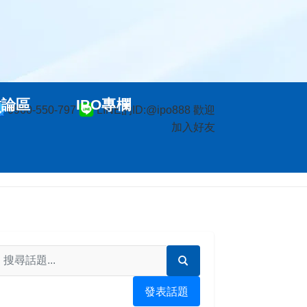
討論區
IPO專欄
0960-550-797
LINE的ID:@ipo888 歡迎
加入好友
發表話題