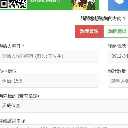
請問您想諮詢的方向？
詢問買進
詢問賣出
聯絡人稱呼
聯絡電話
心中價位
預計數量
詢問標的 (若有指定)
其他諮詢事項