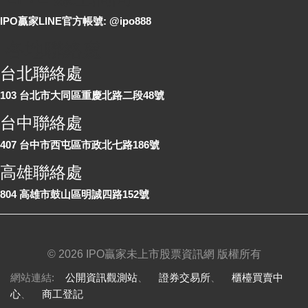
IPO贏家LINE官方帳號: @ipo888
各地聯絡處
台北聯絡處
103 台北市大同區重慶北路二段48號
台中聯絡處
407 台中市西屯區市政北七路186號
高雄聯絡處
804 高雄市鼓山區明誠四路152號
©
2026 IPO贏家未上市股票資訊網 版權所有
網站連結:
公開資訊觀測站
、
證券交易所
、
櫃檯買賣中
心
、
商工登記