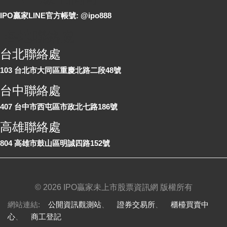
IPO贏家LINE官方帳號: @ipo888
各地聯絡處
台北聯絡處
103 台北市大同區重慶北路二段48號
台中聯絡處
407 台中市西屯區市政北七路186號
高雄聯絡處
804 高雄市鼓山區明誠四路152號
©
2026 IPO贏家未上市股票資訊網 版權所有
網站連結:
公開資訊觀測站
、
證券交易所
、
櫃檯買賣中
心
、
商工登記