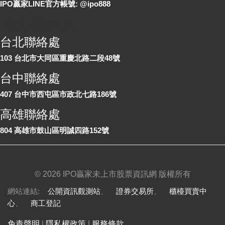
IPO贏家LINE官方帳號: @ipo888
各地聯絡處
台北聯絡處
103 台北市大同區重慶北路二段48號
台中聯絡處
407 台中市西屯區市政北七路186號
高雄聯絡處
804 高雄市鼓山區明誠四路152號
©
2026 IPO贏家未上市股票資訊網 版權所有
網站連結:
公開資訊觀測站
、
證券交易所
、
櫃檯買賣中
心
、
商工登記
免責聲明
|
隱私權政策
|
服務條款