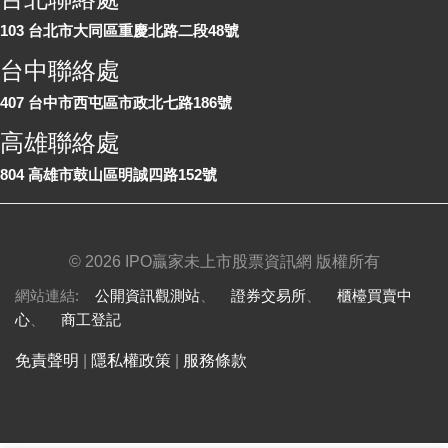
103 台北市大同區重慶北路二段48號
台中聯絡處
407 台中市西屯區市政北七路186號
高雄聯絡處
804 高雄市鼓山區明誠四路152號
©
2026 IPO贏家未上市股票資訊網 版權所有
網站連結:
公開資訊觀測站
、
證券交易所
、
櫃檯買賣中
心
、
商工登記
免責聲明
|
隱私權政策
|
服務條款