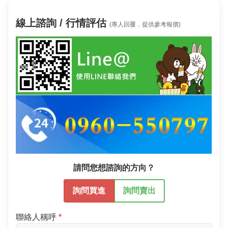
線上諮詢 / 行情評估
(專人回覆，提供參考報價)
請問您想諮詢的方向？
詢問買進
詢問賣出
聯絡人稱呼