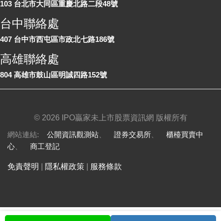
103 台北市大同區重慶北路二段48號
台中聯絡處
407 台中市西屯區市政北七路186號
高雄聯絡處
804 高雄市鼓山區明誠四路152號
©
2026 IPO贏家未上市股票資訊網 版權所有
網站連結:
公開資訊觀測站
、
證券交易所
、
櫃檯買賣中
心
、
商工登記
免責聲明
|
隱私權政策
|
服務條款