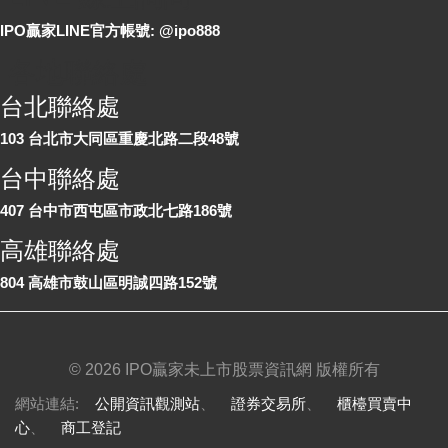
IPO贏家LINE官方帳號: @ipo888
各地聯絡處
台北聯絡處
103 台北市大同區重慶北路二段48號
台中聯絡處
407 台中市西屯區市政北七路186號
高雄聯絡處
804 高雄市鼓山區明誠四路152號
©
2026 IPO贏家未上市股票資訊網 版權所有
網站連結:
公開資訊觀測站
、
證券交易所
、
櫃檯買賣中
心
、
商工登記