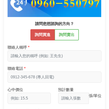
請問您想諮詢的方向？
詢問買進
詢問賣出
聯絡人稱呼
聯絡電話
心中價位
預計數量
張/單位