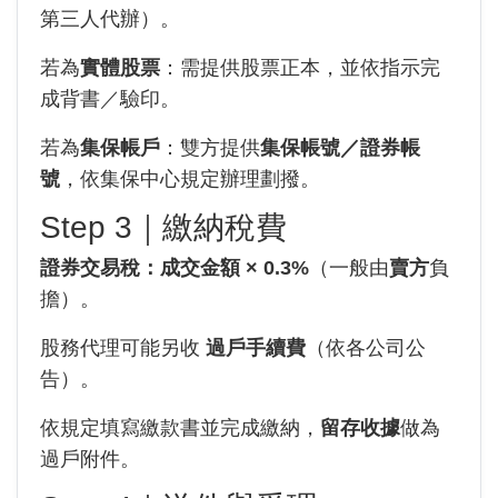
第三人代辦）。
若為
實體股票
：需提供股票正本，並依指示完
成背書／驗印。
若為
集保帳戶
：雙方提供
集保帳號／證券帳
號
，依集保中心規定辦理劃撥。
Step 3｜繳納稅費
證券交易稅：成交金額 × 0.3%
（一般由
賣方
負
擔）。
股務代理可能另收
過戶手續費
（依各公司公
告）。
依規定填寫繳款書並完成繳納，
留存收據
做為
過戶附件。