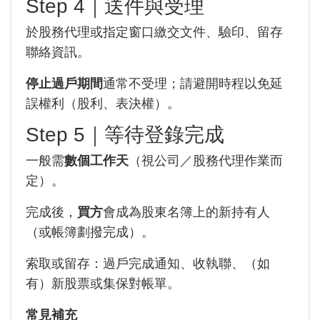
Step 4｜送件與受理
於股務代理或指定窗口繳交文件、驗印、留存
聯絡資訊。
停止過戶期間
通常不受理；請避開時程以免延
誤權利（股利、表決權）。
Step 5｜等待登錄完成
一般需
數個工作天
（視公司／股務代理作業而
定）。
完成後，
買方
會成為股東名簿上的新持有人
（或帳簿劃撥完成）。
索取或留存：過戶完成通知、收執聯、（如
有）新股票或集保對帳單。
常見補充