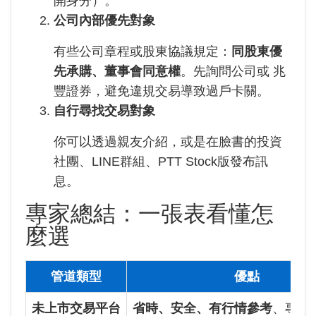
開身分）。
公司內部優先對象
有些公司章程或股東協議規定：
同股東優
先承購、董事會同意權
。先詢問公司或 兆
豐證券，避免違規交易導致過戶卡關。
自行尋找交易對象
你可以透過親友介紹，或是在臉書的投資
社團、LINE群組、PTT Stock版發布訊
息。
專家總結：一張表看懂怎
麼選
管道類型
優點
未上市交易平台
省時、安全、有行情參考
、專人