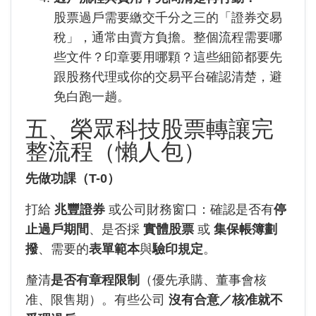
股票過戶需要繳交千分之三的「證券交易
稅」，通常由賣方負擔。整個流程需要哪
些文件？印章要用哪顆？這些細節都要先
跟股務代理或你的交易平台確認清楚，避
免白跑一趟。
五、榮眾科技股票轉讓完
整流程（懶人包）
先做功課（T-0）
打給
兆豐證券
或公司財務窗口：確認是否有
停
止過戶期間
、是否採
實體股票
或
集保帳簿劃
撥
、需要的
表單範本
與
驗印規定
。
釐清
是否有章程限制
（優先承購、董事會核
准、限售期）。有些公司
沒有合意／核准就不