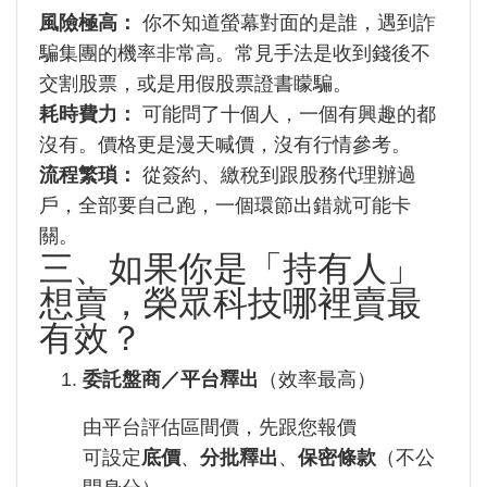
風險極高：
你不知道螢幕對面的是誰，遇到詐
騙集團的機率非常高。常見手法是收到錢後不
交割股票，或是用假股票證書矇騙。
耗時費力：
可能問了十個人，一個有興趣的都
沒有。價格更是漫天喊價，沒有行情參考。
流程繁瑣：
從簽約、繳稅到跟股務代理辦過
戶，全部要自己跑，一個環節出錯就可能卡
關。
三、如果你是「持有人」
想賣，榮眾科技哪裡賣最
有效？
委託盤商／平台釋出
（效率最高）
由平台評估區間價，先跟您報價
可設定
底價
、
分批釋出
、
保密條款
（不公