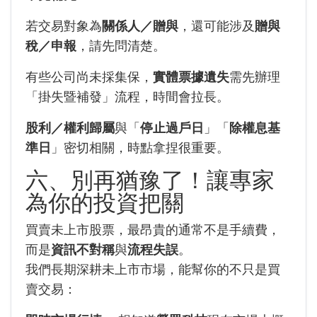
若交易對象為
關係人／贈與
，還可能涉及
贈與
稅／申報
，請先問清楚。
有些公司尚未採集保，
實體票據遺失
需先辦理
「掛失暨補發」流程，時間會拉長。
股利／權利歸屬
與「
停止過戶日
」「
除權息基
準日
」密切相關，時點拿捏很重要。
六、別再猶豫了！讓專家
為你的投資把關
買賣未上市股票，最昂貴的通常不是手續費，
而是
資訊不對稱
與
流程失誤
。
我們長期深耕未上市市場，能幫你的不只是買
賣交易：