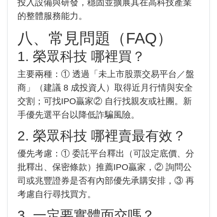
投入設備與研發，穩固並擴展其在高科技產業
的整體服務能力。
八、常見問題（FAQ）
1. 榮眾科技 哪裡買？
主要兩種：① 透過「未上市股票交易平台／盤
商」（建議 8 成投資人）取得近月行情與安全
交割；可找IPO贏家② 自行找親友或社團。新
手優先選平台以降低詐騙風險。
2. 榮眾科技 哪裡賣最有效？
優先考慮：① 委託平台釋出（可設定底價、分
批釋出、保密條款）推薦IPO贏家，② 詢問公
司或兆豐證券是否有內部優先承購安排，③ 再
考慮自行尋找買方。
3. 一定要實體面交嗎？