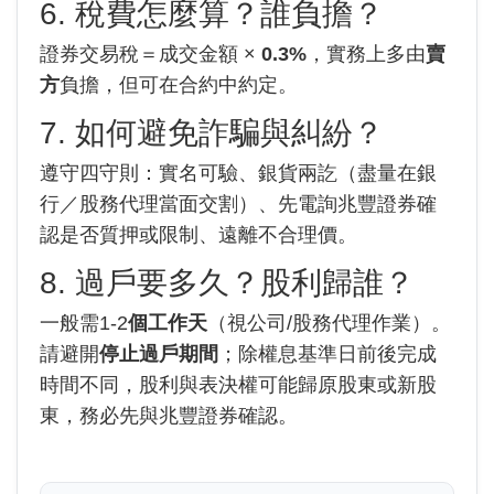
6. 稅費怎麼算？誰負擔？
證券交易稅＝成交金額 ×
0.3%
，實務上多由
賣
方
負擔，但可在合約中約定。
7. 如何避免詐騙與糾紛？
遵守四守則：實名可驗、銀貨兩訖（盡量在銀
行／股務代理當面交割）、先電詢兆豐證券確
認是否質押或限制、遠離不合理價。
8. 過戶要多久？股利歸誰？
一般需1-2
個工作天
（視公司/股務代理作業）。
請避開
停止過戶期間
；除權息基準日前後完成
時間不同，股利與表決權可能歸原股東或新股
東，務必先與兆豐證券確認。