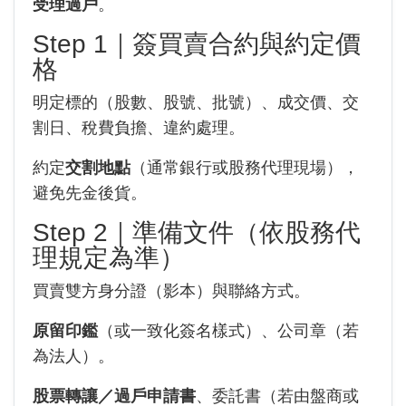
受理過戶
。
Step 1｜簽買賣合約與約定價
格
明定標的（股數、股號、批號）、成交價、交
割日、稅費負擔、違約處理。
約定
交割地點
（通常銀行或股務代理現場），
避免先金後貨。
Step 2｜準備文件（依股務代
理規定為準）
買賣雙方身分證（影本）與聯絡方式。
原留印鑑
（或一致化簽名樣式）、公司章（若
為法人）。
股票轉讓／過戶申請書
、委託書（若由盤商或