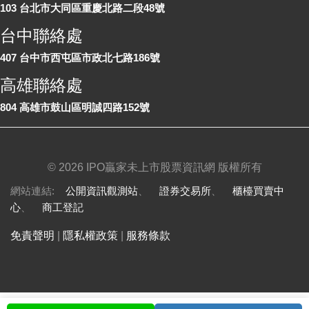
103 台北市大同區重慶北路二段48號
台中聯絡處
407 台中市西屯區市政北七路186號
高雄聯絡處
804 高雄市鼓山區明誠四路152號
©
2026 IPO贏家未上市股票資訊網 版權所有
網站連結:
公開資訊觀測站
、
證券交易所
、
櫃檯買賣中
心
、
商工登記
免責聲明
|
隱私權政策
|
服務條款