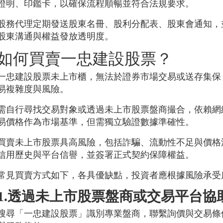
證明、印鑑卡，以確保流程順暢並符合法規要求。
股務代理定期發送股東名冊、股利分配表、股東會通知，
股東溝通與權益發放透明度。
如何買賣一忠建設股票？
一忠建設股票未上市櫃，無法於證券市場交易或送存集保
易複雜度與風險。
需自行尋找交易對象或透過未上市股票盤商撮合，依賴網絡
易價格作為市場基準，但需獨立驗證數據準確性。
買賣未上市股票具高風險，包括詐騙、流動性不足與價格
信用歷史與平台信譽，並簽署正式契約保障權益。
常見買賣方式如下，各具優缺點，投資者應根據風險承受
1.透過未上市股票盤商或交易平台協
搜尋「一忠建設股票」識別專業盤商，聯繫詢價與交易條