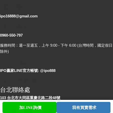
電子郵件
ipo16888@gmail.com
客服專線
0960-550-797
服務時間：週一至週五，上午 9:00 - 下午 6:00 (台灣時間，國定假日
除外)
LINE 線上詢問
IPO贏家LINE官方帳號: @ipo888
各地聯絡處
台北聯絡處
103 台北市大同區重慶北路二段48號
台中聯絡處
加LINE詢價
我有買賣需求
首頁
股票查詢
討論區
與我聯繫
會員中心