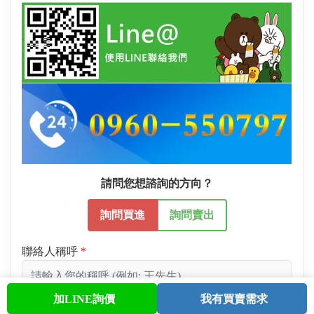
請問您想諮詢的方向？
詢問買進
詢問賣出
聯絡人稱呼
加LINE詢價
我有買賣需求
首頁
股票查詢
討論區
與我聯繫
會員中心
聯絡電話