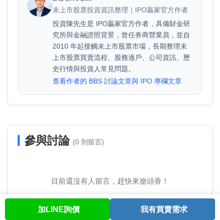
未上市股票投資資訊整理｜IPO贏家官方作者
投資陳先生是 IPO贏家官方作者，具備財金研
究所與金融證照背景，曾任券商營業員，並自
2010 年起接觸未上市股票市場，長期整理未
上市股票買賣流程、股務過戶、公司資訊、歷
史行情與投資人常見問題。
查看作者的 BBS 討論文章與 IPO 專欄文章
參與討論
(0 則留言)
目前還沒有人留言，趕快來搶頭香！
加LINE詢價
我有買賣需求
首頁
股票查詢
討論區
與我聯繫
會員中心