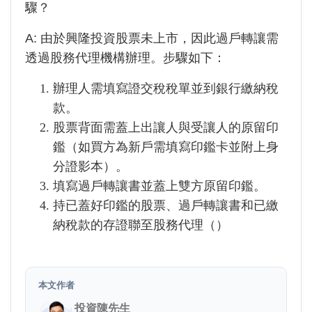
驟？
A: 由於
興隆投資
股票未上市，因此過戶轉讓需
透過股務代理機構辦理。步驟如下：
辦理人需填寫證交稅稅單並到銀行繳納稅
款。
股票背面需蓋上出讓人與受讓人的原留印
鑑（如買方為新戶需填寫印鑑卡並附上身
分證影本）。
填寫過戶轉讓書並蓋上雙方原留印鑑。
持已蓋好印鑑的股票、過戶轉讓書和已繳
納稅款的存證聯至股務代理（
）
本文作者
投資陳先生