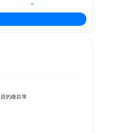
-
增資的繳款單