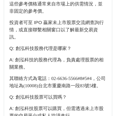
這些參考價格通常來自市場上的供需情況，並
非固定的參考價。
投資者可至 IPO 贏家未上市股票交流網查詢行
情，或直接聯繫相關窗口以了解最新交易資
訊。
Q:
創泓科技
股務代理是哪家？
A:
創泓科技
的股務代理為
，負責處理股票的相
關業務。
其聯絡方式為電話：
02-6636-5566#8#5#4
，公司
地址為
(10008)台北市重慶南路一段83號5樓
。
Q:
創泓科技
股票可以買嗎？
A:
創泓科技
股票可以購買，但需透過未上市股
票的交易平台或私人協議進行。