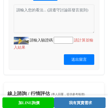
請輸入驗證碼
請計算並輸
入結果
送出留言
線上諮詢 / 行情評估
(專人回覆，提供參考報價)
加LINE詢價
我有買賣需求
首頁
股票查詢
討論區
與我聯繫
會員中心