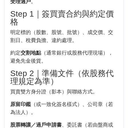
受理過戶
。
Step 1｜簽買賣合約與約定價
格
明定標的（股數、股號、批號）、成交價、交
割日、稅費負擔、違約處理。
約定
交割地點
（通常銀行或股務代理現場），
避免先金後貨。
Step 2｜準備文件（依股務代
理規定為準）
買賣雙方身分證（影本）與聯絡方式。
原留印鑑
（或一致化簽名樣式）、公司章（若
為法人）。
股票轉讓／過戶申請書
、委託書（若由盤商或