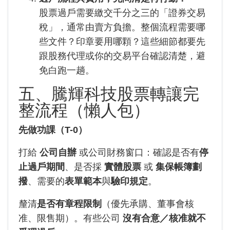
股票過戶需要繳交千分之三的「證券交易
稅」，通常由賣方負擔。整個流程需要哪
些文件？印章要用哪顆？這些細節都要先
跟股務代理或你的交易平台確認清楚，避
免白跑一趟。
五、騰輝科技股票轉讓完
整流程（懶人包）
先做功課（T-0）
打給
公司自辦
或公司財務窗口：確認是否有
停
止過戶期間
、是否採
實體股票
或
集保帳簿劃
撥
、需要的
表單範本
與
驗印規定
。
釐清
是否有章程限制
（優先承購、董事會核
准、限售期）。有些公司
沒有合意／核准就不