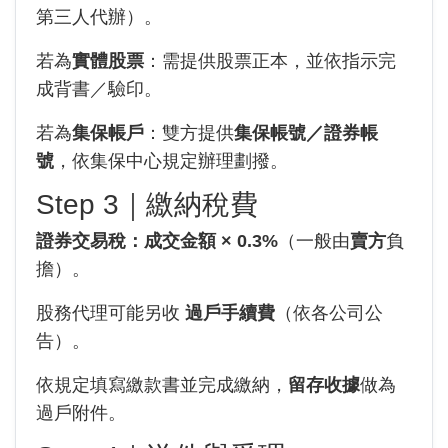
第三人代辦）。
若為
實體股票
：需提供股票正本，並依指示完
成背書／驗印。
若為
集保帳戶
：雙方提供
集保帳號／證券帳
號
，依集保中心規定辦理劃撥。
Step 3｜繳納稅費
證券交易稅：成交金額 × 0.3%
（一般由
賣方
負
擔）。
股務代理可能另收
過戶手續費
（依各公司公
告）。
依規定填寫繳款書並完成繳納，
留存收據
做為
過戶附件。