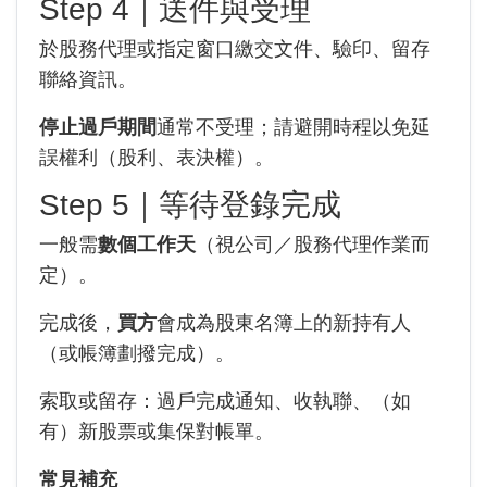
Step 4｜送件與受理
於股務代理或指定窗口繳交文件、驗印、留存
聯絡資訊。
停止過戶期間
通常不受理；請避開時程以免延
誤權利（股利、表決權）。
Step 5｜等待登錄完成
一般需
數個工作天
（視公司／股務代理作業而
定）。
完成後，
買方
會成為股東名簿上的新持有人
（或帳簿劃撥完成）。
索取或留存：過戶完成通知、收執聯、（如
有）新股票或集保對帳單。
常見補充