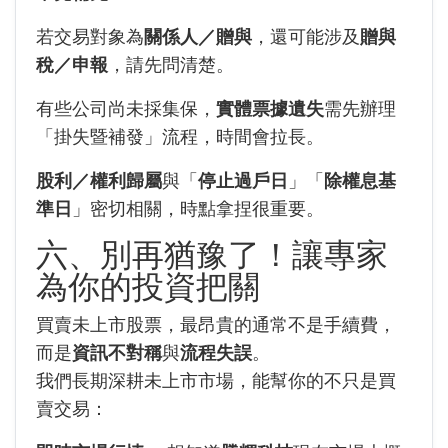
若交易對象為
關係人／贈與
，還可能涉及
贈與
稅／申報
，請先問清楚。
有些公司尚未採集保，
實體票據遺失
需先辦理
「掛失暨補發」流程，時間會拉長。
股利／權利歸屬
與「
停止過戶日
」「
除權息基
準日
」密切相關，時點拿捏很重要。
六、別再猶豫了！讓專家
為你的投資把關
買賣未上市股票，最昂貴的通常不是手續費，
而是
資訊不對稱
與
流程失誤
。
我們長期深耕未上市市場，能幫你的不只是買
賣交易：