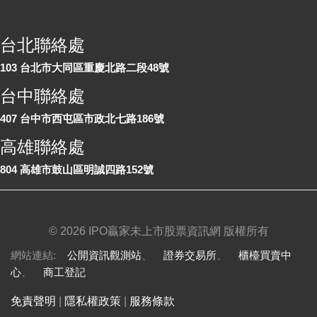
各地聯絡處
台北聯絡處
103 台北市大同區重慶北路二段48號
台中聯絡處
407 台中市西屯區市政北七路186號
高雄聯絡處
804 高雄市鼓山區明誠四路152號
©
2026 IPO贏家未上市股票資訊網 版權所有
網站連結:
公開資訊觀測站
、
證券交易所
、
櫃檯買賣中
心
、
商工登記
免責聲明
|
隱私權政策
|
服務條款