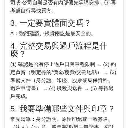
司或 公司自辦是否有內部優先承購安排，③ 再
考慮自行尋找買方。
3. 一定要實體面交嗎？
A：強烈建議。銀貨兩訖是最安全的。
4. 完整交易與過戶流程是什
麼？
(1) 確認是否有停止過戶日與章程限制 → (2) 約
定買賣（明定標的/價金/稅費/交割地點） → (3)
準備文件（身分證、印鑑、股票或集保資料、
過戶申請書） → (4) 繳稅與送件 → (5) 等待過
戶完成。
5. 我要準備哪些文件與印章？
常見清單：身分證明、原留印鑑或一致簽名、
（法人）公司章、股票轉讓/過戶申請書、委託