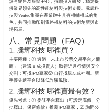
設有銷售及服務中心，持續投入研發，穩定提
供業界領先的高性能材料與技術支援。騰輝科
技與Ventec集團在產業鏈中具有相輔相成的角
色，共同推動印刷電路板材料的技術創新與市
場拓展。
八、常見問題（FAQ）
1. 騰輝科技 哪裡買？
主要兩種：① 透過「未上市股票交易平台／盤
商」（建議 8 成投資人）取得近月行情與安全
交割；可找IPO贏家② 自行找親友或社團。新
手優先選平台以降低詐騙風險。
2. 騰輝科技 哪裡賣最有效？
優先考慮：① 委託平台釋出（可設定底價、分
批釋出、保密條款）推薦IPO贏家，② 詢問公