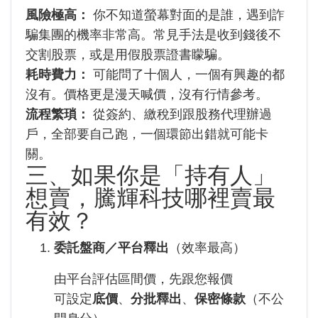
風險極高：
你不知道螢幕對面的是誰，遇到詐
騙集團的機率非常高。常見手法是收到錢後不
交割股票，或是用假股票證書矇騙。
耗時費力：
可能問了十個人，一個有興趣的都
沒有。價格更是漫天喊價，沒有行情參考。
流程繁瑣：
從簽約、繳稅到跟股務代理辦過
戶，全部要自己跑，一個環節出錯就可能卡
關。
三、如果你是「持有人」
想賣，騰輝科技哪裡賣最
有效？
委託盤商／平台釋出
（效率最高）
由平台評估區間價，先跟您報價
可設定
底價
、
分批釋出
、
保密條款
（不公