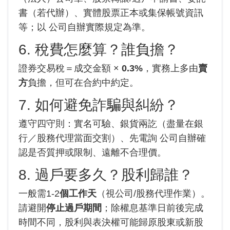
書（若代辦）、實體股票正本或集保帳號資訊
等；以 公司自辦實際規定為準。
6. 稅費怎麼算？誰負擔？
證券交易稅＝成交金額 ×
0.3%
，實務上多由
賣
方
負擔，但可在合約中約定。
7. 如何避免詐騙與糾紛？
遵守四守則：實名可驗、銀貨兩訖（盡量在銀
行／股務代理當面交割）、先電詢 公司自辦確
認是否質押或限制、遠離不合理價。
8. 過戶要多久？股利歸誰？
一般需1-2
個工作天
（視公司/股務代理作業）。
請避開
停止過戶期間
；除權息基準日前後完成
時間不同，股利與表決權可能歸原股東或新股