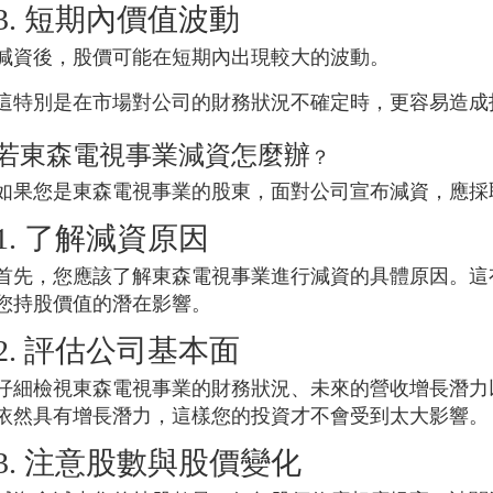
3. 短期內價值波動
減資後，股價可能在短期內出現較大的波動。
這特別是在市場對公司的財務狀況不確定時，更容易造成
若
東森電視事業
減資怎麼辦
？
如果您是
東森電視事業
的股東，面對公司宣布減資，應採
1. 了解減資原因
首先，您應該了解
東森電視事業
進行減資的具體原因。這
您持股價值的潛在影響。
2. 評估公司基本面
仔細檢視
東森電視事業
的財務狀況、未來的營收增長潛力
依然具有增長潛力，這樣您的投資才不會受到太大影響。
3. 注意股數與股價變化