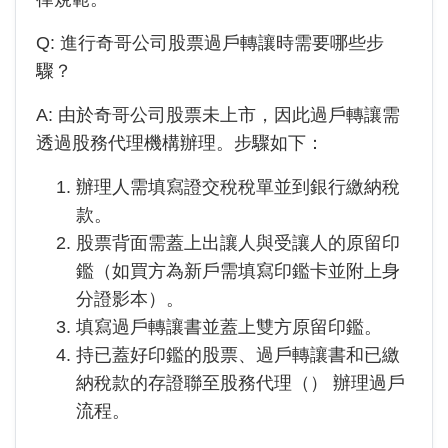
Q: 進行
奇哥公司
股票過戶轉讓時需要哪些步
驟？
A: 由於
奇哥公司
股票未上市，因此過戶轉讓需
透過股務代理機構辦理。步驟如下：
辦理人需填寫證交稅稅單並到銀行繳納稅
款。
股票背面需蓋上出讓人與受讓人的原留印
鑑（如買方為新戶需填寫印鑑卡並附上身
分證影本）。
填寫過戶轉讓書並蓋上雙方原留印鑑。
持已蓋好印鑑的股票、過戶轉讓書和已繳
納稅款的存證聯至股務代理（
）
辦理過戶
流程。