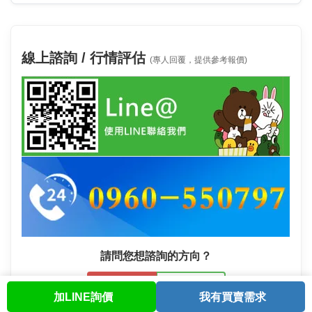
線上諮詢 / 行情評估
(專人回覆，提供參考報價)
請問您想諮詢的方向？
詢問買進
詢問賣出
加LINE詢價
我有買賣需求
首頁
股票查詢
討論區
與我聯繫
會員中心