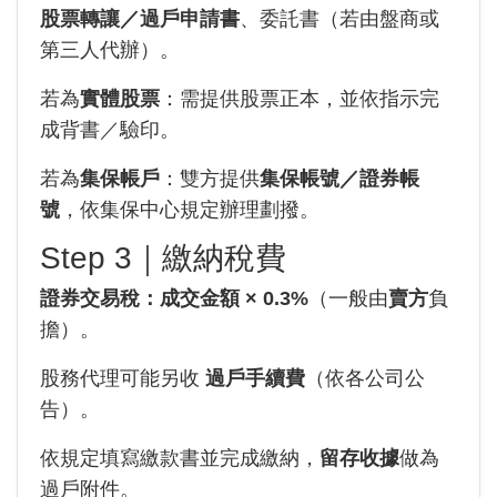
股票轉讓／過戶申請書
、委託書（若由盤商或
第三人代辦）。
若為
實體股票
：需提供股票正本，並依指示完
成背書／驗印。
若為
集保帳戶
：雙方提供
集保帳號／證券帳
號
，依集保中心規定辦理劃撥。
Step 3｜繳納稅費
證券交易稅：成交金額 × 0.3%
（一般由
賣方
負
擔）。
股務代理可能另收
過戶手續費
（依各公司公
告）。
依規定填寫繳款書並完成繳納，
留存收據
做為
過戶附件。