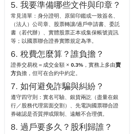
5. 我要準備哪些文件與印章？
常見清單：身分證明、原留印鑑或一致簽名、
（法人）公司章、股票轉讓/過戶申請書、委託
書（若代辦）、實體股票正本或集保帳號資訊
等；以國票聯合證券實際規定為準。
6. 稅費怎麼算？誰負擔？
證券交易稅＝成交金額 ×
0.3%
，實務上多由
賣
方
負擔，但可在合約中約定。
7. 如何避免詐騙與糾紛？
遵守四守則：實名可驗、銀貨兩訖（盡量在銀
行／股務代理當面交割）、先電詢國票聯合證
券確認是否質押或限制、遠離不合理價。
8. 過戶要多久？股利歸誰？