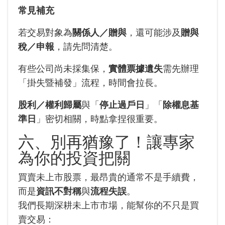
常見補充
若交易對象為
關係人／贈與
，還可能涉及
贈與
稅／申報
，請先問清楚。
有些公司尚未採集保，
實體票據遺失
需先辦理
「掛失暨補發」流程，時間會拉長。
股利／權利歸屬
與「
停止過戶日
」「
除權息基
準日
」密切相關，時點拿捏很重要。
六、別再猶豫了！讓專家
為你的投資把關
買賣未上市股票，最昂貴的通常不是手續費，
而是
資訊不對稱
與
流程失誤
。
我們長期深耕未上市市場，能幫你的不只是買
賣交易：