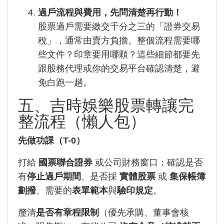
過戶流程與費用，先問清楚再行動！
股票過戶需要繳交千分之三的「證券交易
稅」，通常由賣方負擔。整個流程需要哪
些文件？印章要用哪顆？這些細節都要先
跟股務代理或你的交易平台確認清楚，避
免白跑一趟。
五、吉時娛樂股票轉讓完
整流程（懶人包）
先做功課（T-0）
打給
國票聯合證券
或公司財務窗口：確認是否
有
停止過戶期間
、是否採
實體股票
或
集保帳簿
劃撥
、需要的
表單範本
與
驗印規定
。
釐清
是否有章程限制
（優先承購、董事會核