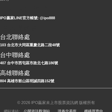
LINE 線上詢問
IPO贏家LINE官方帳號: @ipo888
各地聯絡處
台北聯絡處
103 台北市大同區重慶北路二段48號
台中聯絡處
407 台中市西屯區市政北七路186號
高雄聯絡處
804 高雄市鼓山區明誠四路152號
©
2026 IPO贏家未上市股票資訊網 版權所有
網站連結:
公開資訊觀測站
、
證券交易所
、
櫃檯買賣中