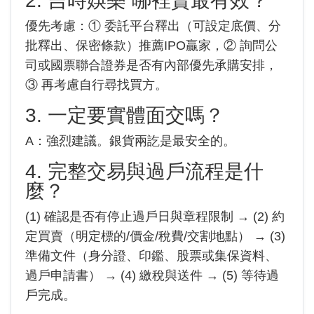
2. 吉時娛樂 哪裡賣最有效？
優先考慮：① 委託平台釋出（可設定底價、分
批釋出、保密條款）推薦IPO贏家，② 詢問公
司或國票聯合證券是否有內部優先承購安排，
③ 再考慮自行尋找買方。
3. 一定要實體面交嗎？
A：強烈建議。銀貨兩訖是最安全的。
4. 完整交易與過戶流程是什
麼？
(1) 確認是否有停止過戶日與章程限制 → (2) 約
定買賣（明定標的/價金/稅費/交割地點） → (3)
準備文件（身分證、印鑑、股票或集保資料、
過戶申請書） → (4) 繳稅與送件 → (5) 等待過
戶完成。