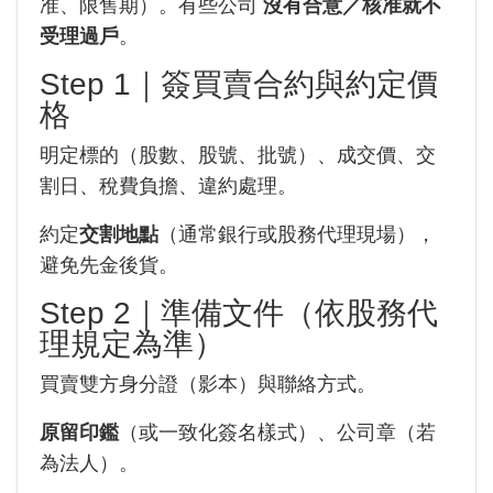
准、限售期）。有些公司
沒有合意／核准就不
受理過戶
。
Step 1｜簽買賣合約與約定價
格
明定標的（股數、股號、批號）、成交價、交
割日、稅費負擔、違約處理。
約定
交割地點
（通常銀行或股務代理現場），
避免先金後貨。
Step 2｜準備文件（依股務代
理規定為準）
買賣雙方身分證（影本）與聯絡方式。
原留印鑑
（或一致化簽名樣式）、公司章（若
為法人）。