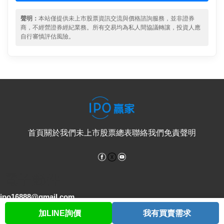
聲明：
本站僅提供未上市股票資訊交流與價格諮詢服務，並非證券
商，不經營證券經紀業務。所有交易均為私人間協議轉讓，投資人應
自行審慎評估風險。
首頁
關於我們
未上市股票總表
聯絡我們
免責聲明
Facebook
YouTube
電子郵件
ipo16888@gmail.com
加LINE詢價
我有買賣需求
首頁
股票查詢
討論區
與我聯繫
會員中心
客服專線