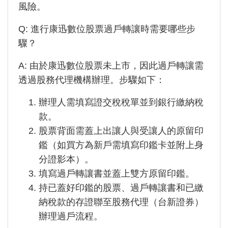
風險。
Q: 進行
康迅數位
股票過戶轉讓時需要哪些步
驟？
A: 由於
康迅數位
股票未上市，因此過戶轉讓需
透過股務代理機構辦理。步驟如下：
辦理人需填寫證交稅稅單並到銀行繳納稅
款。
股票背面需蓋上出讓人與受讓人的原留印
鑑（如買方為新戶需填寫印鑑卡並附上身
分證影本）。
填寫過戶轉讓書並蓋上雙方原留印鑑。
持已蓋好印鑑的股票、過戶轉讓書和已繳
納稅款的存證聯至股務代理（
台新證券
）
辦理過戶流程。