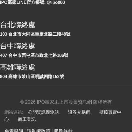
IPO贏家LINE官方帳號: @ipo888
各地聯絡處
台北聯絡處
103 台北市大同區重慶北路二段48號
台中聯絡處
407 台中市西屯區市政北七路186號
高雄聯絡處
804 高雄市鼓山區明誠四路152號
©
2026 IPO贏家未上市股票資訊網 版權所有
網站連結:
公開資訊觀測站
、
證券交易所
、
櫃檯買賣中
心
、
商工登記
免責聲明
|
隱私權政策
|
服務條款