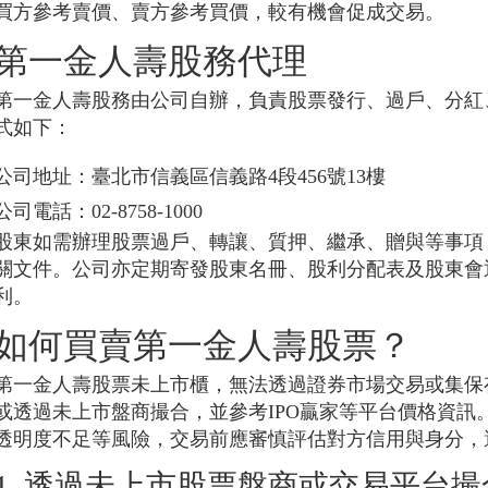
買方參考賣價、賣方參考買價，較有機會促成交易。
第一金人壽股務代理
第一金人壽股務由公司自辦，負責股票發行、過戶、分紅
式如下：
公司地址：臺北市信義區信義路4段456號13樓
公司電話：02-8758-1000
股東如需辦理股票過戶、轉讓、質押、繼承、贈與等事項
關文件。公司亦定期寄發股東名冊、股利分配表及股東會
利。
如何買賣第一金人壽股票？
第一金人壽股票未上市櫃，無法透過證券市場交易或集保
或透過未上市盤商撮合，並參考IPO贏家等平台價格資訊
透明度不足等風險，交易前應審慎評估對方信用與身分，
1. 透過未上市股票盤商或交易平台撮