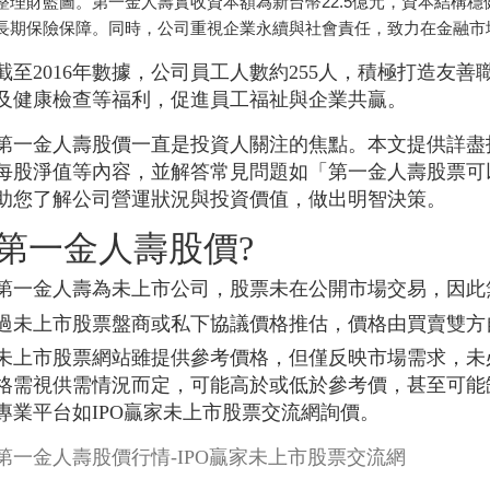
整理財藍圖。第一金人壽實收資本額為新台幣22.5億元，資本結構
長期保險保障。同時，公司重視企業永續與社會責任，致力在金融市
截至2016年數據，公司員工人數約255人，積極打造友
及健康檢查等福利，促進員工福祉與企業共贏。
第一金人壽股價一直是投資人關注的焦點。本文提供詳盡
每股淨值等內容，並解答常見問題如「第一金人壽股票可
助您了解公司營運狀況與投資價值，做出明智決策。
第一金人壽股價?
第一金人壽為未上市公司，股票未在公開市場交易，因此
過未上市股票盤商或私下協議價格推估，價格由買賣雙方
未上市股票網站雖提供參考價格，但僅反映市場需求，未
格需視供需情況而定，可能高於或低於參考價，甚至可能
專業平台如IPO贏家未上市股票交流網詢價。
第一金人壽股價行情-IPO贏家未上市股票交流網