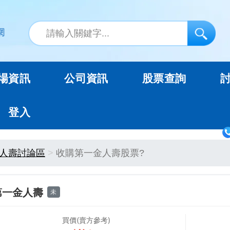
場資訊
公司資訊
股票查詢
登入
人壽討論區
收購第一金人壽股票?
第一金人壽
未
買價(賣方參考)