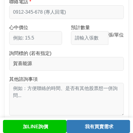
聯絡電話
心中價位
預計數量
張/單位
詢問標的 (若有指定)
其他諮詢事項
加LINE詢價
我有買賣需求
首頁
股票查詢
討論區
與我聯繫
會員中心