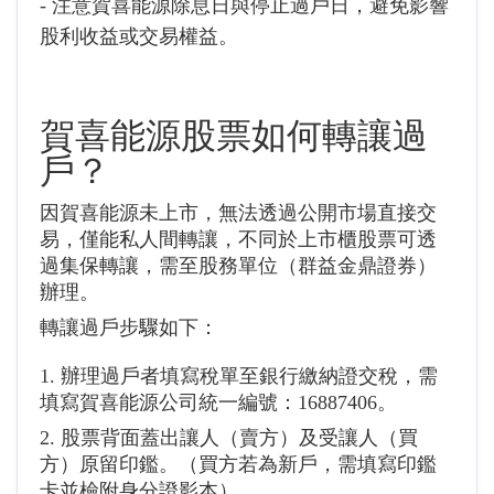
- 注意賀喜能源除息日與停止過戶日，避免影響
股利收益或交易權益。
賀喜能源
股票如何轉讓過
戶？
因賀喜能源未上市，無法透過公開市場直接交
易，僅能私人間轉讓，不同於上市櫃股票可透
過集保轉讓，需至股務單位（群益金鼎證券）
辦理。
轉讓過戶步驟如下：
1. 辦理過戶者填寫稅單至銀行繳納證交稅，需
填寫賀喜能源公司統一編號：16887406。
2. 股票背面蓋出讓人（賣方）及受讓人（買
方）原留印鑑。（買方若為新戶，需填寫印鑑
卡並檢附身分證影本）