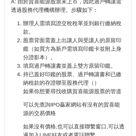
A: 由於
賀喜能源
股票未上市，因此過戶轉讓需
透過股務代理機構辦理。步驟如下：
辦理人需填寫證交稅稅單並到銀行繳納稅
款。
股票背面需蓋上出讓人與受讓人的原留印
鑑（如買方為新戶需填寫印鑑卡並附上身
分證影本）。
填寫過戶轉讓書並蓋上雙方原留印鑑。
持已蓋好印鑑的股票、過戶轉讓書和已繳
納稅款的存證聯至股務代理（
）
如果你想要尋找收購賀喜能源股票的管道
可以先查詢IPO贏家網站有沒有的賀喜能
源的交易價格
如果沒有價格,也可以直接聯繫窗口,可以透
過加入LINE好友或者電話聯繫