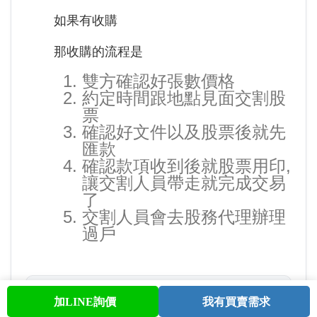
如果有收購
那收購的流程是
雙方確認好張數價格
約定時間跟地點見面交割股
票
確認好文件以及股票後就先
匯款
確認款項收到後就股票用印,
讓交割人員帶走就完成交易
了
交割人員會去股務代理辦理
過戶
本文作者
加LINE詢價
我有買賣需求
首頁
股票查詢
討論區
與我聯繫
會員中心