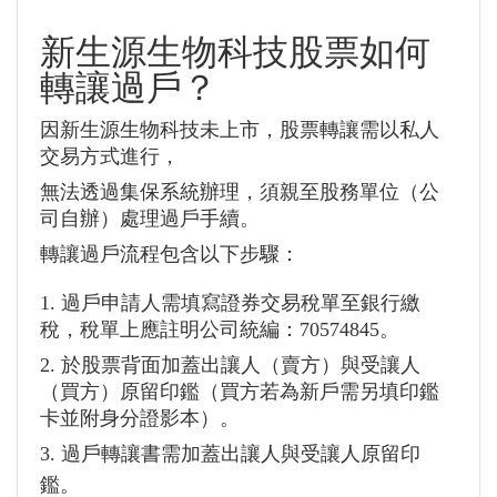
新生源生物科技
股票如何
轉讓過戶？
因新生源生物科技未上市，股票轉讓需以私人
交易方式進行，
無法透過集保系統辦理，須親至股務單位（公
司自辦）處理過戶手續。
轉讓過戶流程包含以下步驟：
1. 過戶申請人需填寫證券交易稅單至銀行繳
稅，稅單上應註明公司統編：70574845。
2. 於股票背面加蓋出讓人（賣方）與受讓人
（買方）原留印鑑（買方若為新戶需另填印鑑
卡並附身分證影本）。
3. 過戶轉讓書需加蓋出讓人與受讓人原留印
鑑。