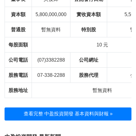
資本額
5,800,000,000
實收資本額
5,59
普通股
暫無資料
特別股
暫
每股面額
10 元
公司電話
(07)3382288
公司網址
股務電話
07-338-2288
股務代理
公
股務地址
暫無資料
查看完整 中盈投資開發 基本資料與財報 »