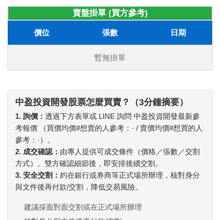
賣盤掛單 (買方參考)
價位
張數
日期
暫無掛單
中盈投資開發股票怎麼買賣？（3分鐘摘要）
1. 詢價：
透過下方表單或 LINE 詢問 中盈投資開發最新參
考報價 （買價均價#想賣的人參考：
-
/ 賣價均價#想買的人
參考：
-
）。
2. 成交確認：
由專人提供可成交條件（價格／張數／交割
方式）。雙方確認細節後，即安排後續交割。
3. 安全交割：
約在銀行或券商等正式場所辦理，核對身分
與文件後再付款/交割，降低交易風險。
建議採面對面交割或在正式場所辦理