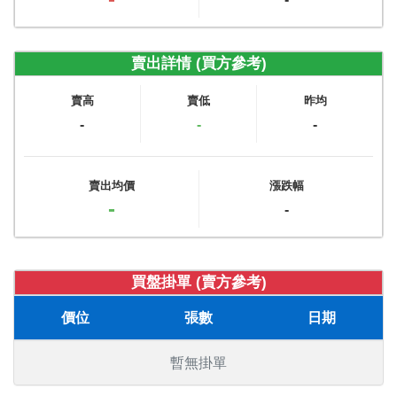
賣出詳情 (買方參考)
賣高
賣低
昨均
-
-
-
賣出均價
漲跌幅
-
-
買盤掛單 (賣方參考)
價位
張數
日期
暫無掛單