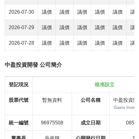
2026-07-30
議價
議價
議價
議價
議價
議
2026-07-29
議價
議價
議價
議價
議價
議
2026-07-28
議價
議價
議價
議價
議價
議
中盈投資開發 公司簡介
登記現況
核准設立
股票代號
暫無資料
公司名稱
中盈投資開
Gains Invest
統一編號
96975508
成立日期
085
董事長
吳俊輝
公開發行日期
暫