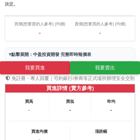
決定。
買價(想要賣的人參考) (均價)
賣價(想要買的人參考) (均價)
-
-
▾
點擊展開：中盈投資開發 完整即時報價表
我要買進
我要賣出
免註冊・專人回覆｜可約銀行/券商等正式場所辦理安全交割
買進詳情 (賣方參考)
買高
買低
昨均
-
-
-
買進均價
漲跌幅
-
-