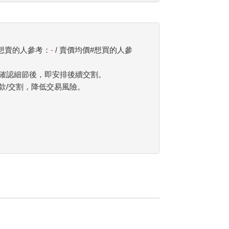
#想賣的人參考：
-
/ 賣價均價#想買的人參
確認細節後，即安排後續交割。
款/交割，降低交易風險。