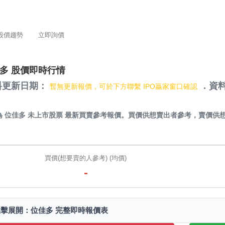
股價趨勢
立即詢價
多 股價即時行情
料更新日期：
．資料
暫無更新報價，可於下方聯繫 IPO贏家窗口確認
）
為
位佳多 未上市股票
最新買賣參考報價。買價供想賣出者參考，賣價供
買價(想要賣的人參考) (均價)
-
點擊展開：位佳多 完整即時報價表