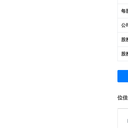
每
公
股
股
位佳