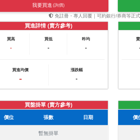
我要買進
(詢價)
免註冊・專人回覆｜可約銀行/券商等正
買進詳情 (賣方參考)
買高
買低
昨均
-
-
-
買進均價
漲跌幅
-
-
買盤掛單 (賣方參考)
價位
張數
日期
價
暫無掛單