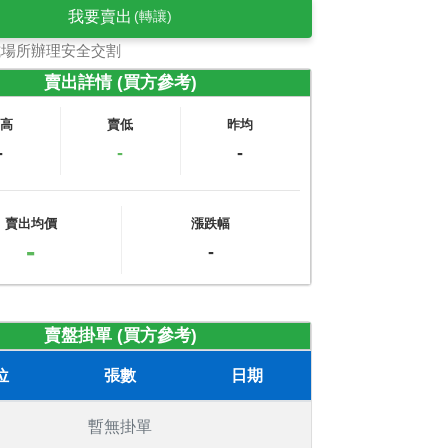
我要賣出
(轉讓)
式場所辦理安全交割
賣出詳情 (買方參考)
賣高
賣低
昨均
-
-
-
賣出均價
漲跌幅
-
-
賣盤掛單 (買方參考)
位
張數
日期
暫無掛單