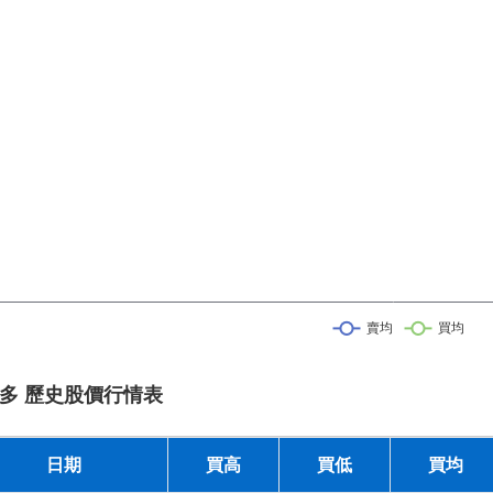
多 歷史股價行情表
日期
買高
買低
買均