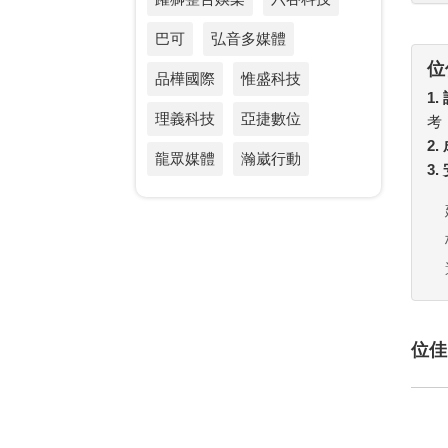
巴可
弘音多媒體
位
品樺國際
惟盛科技
1.
理義科技
亞捷數位
考
2
龍眾媒體
瀚崴行動
3
位佳