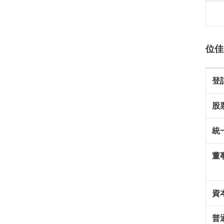
位佳
登
股
統
董
資
普