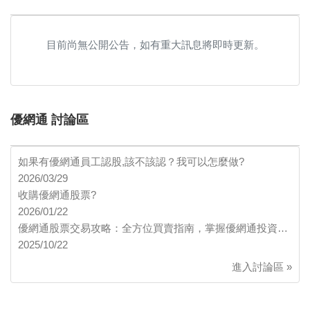
目前尚無公開公告，如有重大訊息將即時更新。
優網通 討論區
如果有優網通員工認股,該不該認？我可以怎麼做?
2026/03/29
收購優網通股票?
2026/01/22
優網通股票交易攻略：全方位買賣指南，掌握優網通投資…
2025/10/22
進入討論區 »