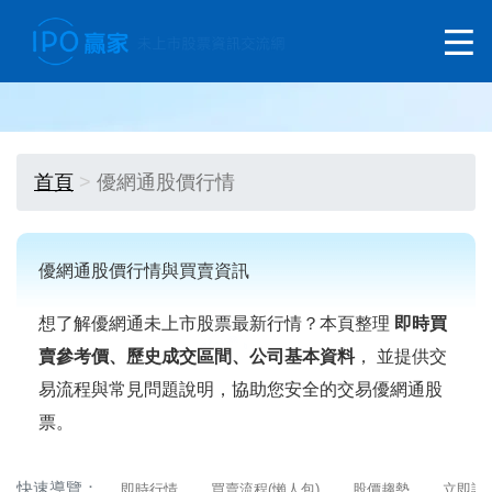
首頁
優網通股價行情
優網通股價行情與買賣資訊
想了解優網通未上市股票最新行情？本頁整理
即時買
賣參考價、歷史成交區間、公司基本資料
， 並提供交
易流程與常見問題說明，協助您安全的交易優網通股
票。
快速導覽：
即時行情
買賣流程(懶人包)
股價趨勢
立即詢