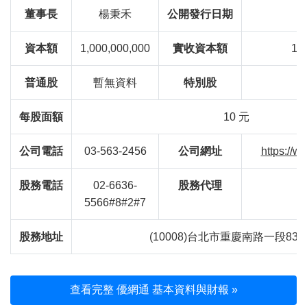
董事長
楊秉禾
公開發行日期
資本額
1,000,000,000
實收資本額
14
普通股
暫無資料
特別股
每股面額
10 元
公司電話
03-563-2456
公司網址
https://w
股務電話
02-6636-
股務代理
5566#8#2#7
股務地址
(10008)台北市重慶南路一段83
查看完整 優網通 基本資料與財報 »