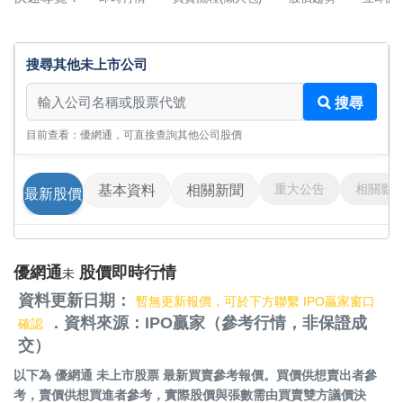
搜尋其他未上市公司
搜尋其他未上市公司
搜尋
目前查看：優網通，可直接查詢其他公司股價
重大公告
相關影
基本資料
相關新聞
最新股價
優網通
股價即時行情
未
資料更新日期：
暫無更新報價，可於下方聯繫 IPO贏家窗口
．資料來源：IPO贏家（參考行情，非保證成
確認
交）
以下為
優網通 未上市股票
最新買賣參考報價。買價供想賣出者參
考，賣價供想買進者參考，實際股價與張數需由買賣雙方議價決