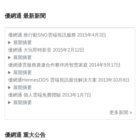
優網通 最新新聞
優網通 推行動SNG雲端視訊服務
2015年4月3日
展開摘要
優網通 大玩即時影音
2015年2月12日
展開摘要
優網通雲服務廣邀合作夥伴跨智慧家庭
2014年9月17日
展開摘要
優網通HermesDDS 雲端視訊最佳解決方案
2013年10月8日
展開摘要
優網通 個人雲端免費體驗
2013年1月7日
展開摘要
更多新聞 »
優網通 重大公告