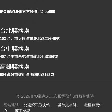
LINE 線上詢問
IPO贏家LINE官方帳號: @ipo888
各地聯絡處
台北聯絡處
103 台北市大同區重慶北路二段48號
台中聯絡處
407 台中市西屯區市政北七路186號
高雄聯絡處
804 高雄市鼓山區明誠四路152號
©
2026 IPO贏家未上市股票資訊網 版權所有
網站連結:
公開資訊觀測站
、
證券交易所
、
櫃檯買賣中
心
、
商工登記