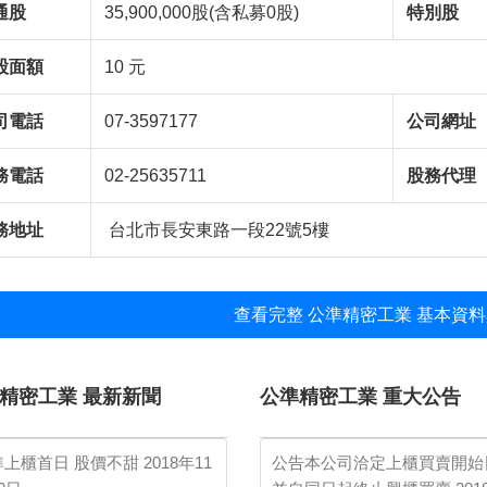
通股
35,900,000股(含私募0股)
特別股
股面額
10 元
司電話
07-3597177
公司網址
務電話
02-25635711
股務代理
務地址
台北市長安東路一段22號5樓
查看完整 公準精密工業 基本資料
精密工業 最新新聞
公準精密工業 重大公告
準上櫃首日 股價不甜
2018年11
公告本公司洽定上櫃買賣開始