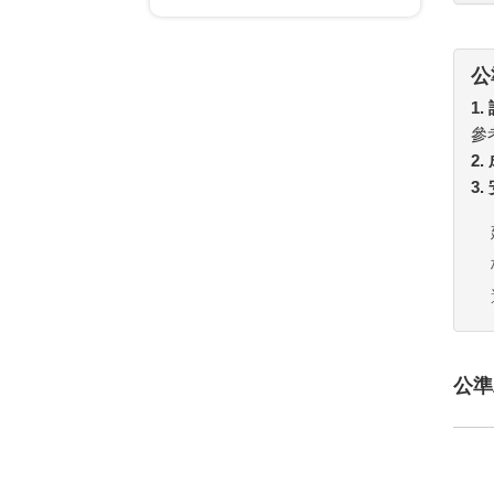
公
1.
參
2
3
公準