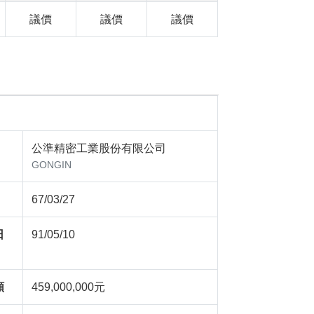
議價
議價
議價
公準精密工業股份有限公司
GONGIN
67/03/27
日
91/05/10
額
459,000,000元