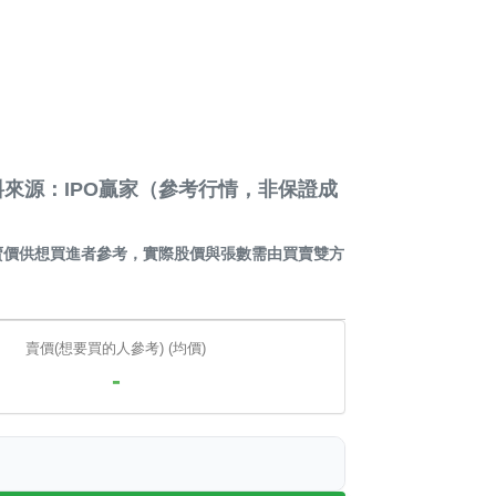
來源：IPO贏家（參考行情，非保證成
賣價供想買進者參考，實際股價與張數需由買賣雙方
賣價(想要買的人參考) (均價)
-