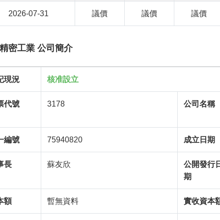
2026-07-31
議價
議價
議價
精密工業 公司簡介
記現況
核准設立
票代號
3178
公司名稱
一編號
75940820
成立日期
事長
蘇友欣
公開發行
期
本額
暫無資料
實收資本