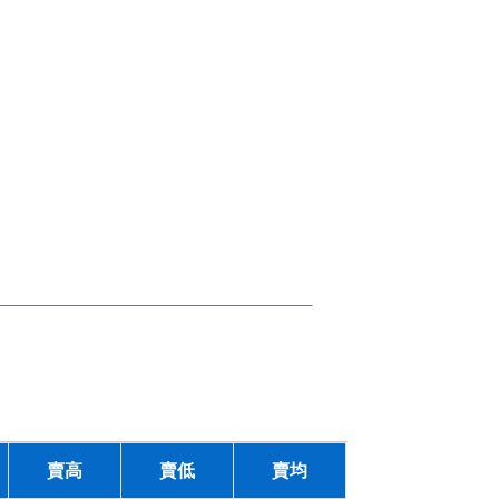
賣高
賣低
賣均