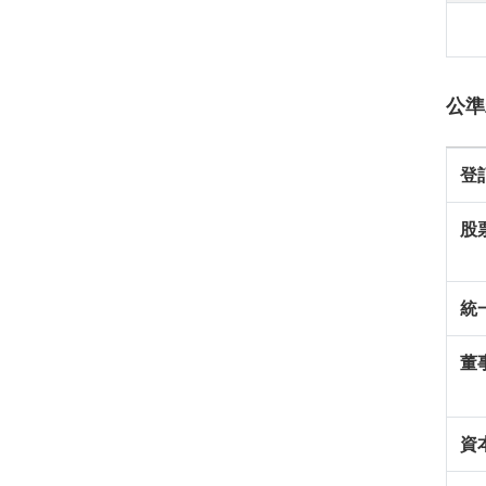
公準
登
股
統
董
資