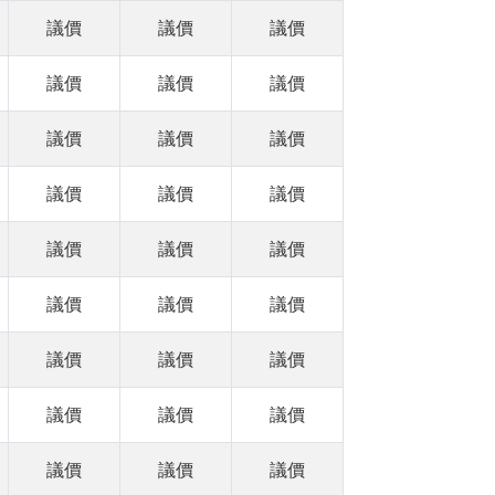
議價
議價
議價
議價
議價
議價
議價
議價
議價
議價
議價
議價
議價
議價
議價
議價
議價
議價
議價
議價
議價
議價
議價
議價
議價
議價
議價