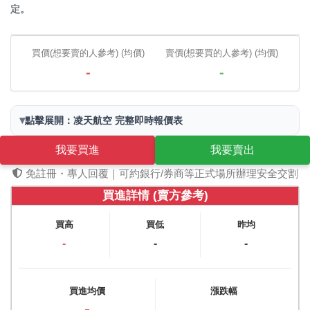
定。
買價(想要賣的人參考) (均價)
賣價(想要買的人參考) (均價)
-
-
▾
點擊展開：凌天航空 完整即時報價表
我要買進
我要賣出
免註冊・專人回覆｜可約銀行/券商等正式場所辦理安全交割
買進詳情 (賣方參考)
買高
買低
昨均
-
-
-
買進均價
漲跌幅
-
-