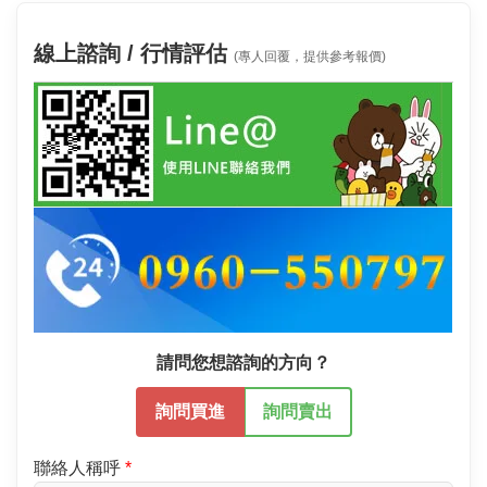
線上諮詢 / 行情評估
(專人回覆，提供參考報價)
請問您想諮詢的方向？
詢問買進
詢問賣出
聯絡人稱呼