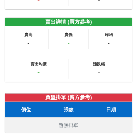
賣出詳情 (買方參考)
賣高
賣低
昨均
-
-
-
賣出均價
漲跌幅
-
-
買盤掛單 (賣方參考)
價位
張數
日期
暫無掛單