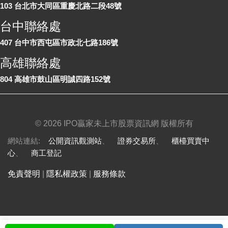
103 台北市大同區重慶北路二段48號
台中聯絡處
407 台中市西屯區市政北七路186號
高雄聯絡處
804 高雄市鼓山區明誠四路152號
©
2026 IPO贏家未上市股票資訊網 版權所有
網站連結:
公開資訊觀測站
、
證券交易所
、
櫃檯買賣中
心
、
商工登記
免責聲明
|
隱私權政策
|
服務條款