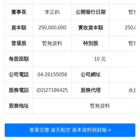
董事長
李正鈞
公開發行日期
暫無
資本額
250,000,000
實收資本額
250,00
普通股
暫無資料
特別股
暫無
每股面額
10 元
公司電話
04-26155058
公司網址
股務電話
(02)27186425
股務代理
永昌
股務地址
暫無資料
查看完整 凌天航空 基本資料與財報 »