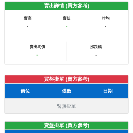
賣出詳情 (買方參考)
賣高
賣低
昨均
-
-
-
賣出均價
漲跌幅
-
-
買盤掛單 (賣方參考)
價位
張數
日期
暫無掛單
賣盤掛單 (買方參考)