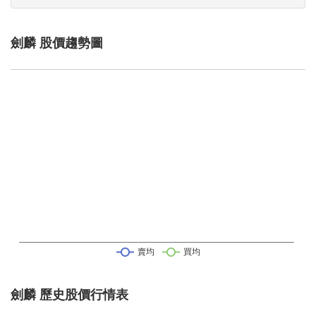
劍麟 股價趨勢圖
劍麟 歷史股價行情表