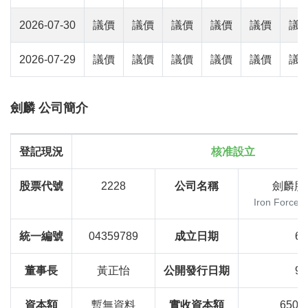
2026-07-30
議價
議價
議價
議價
議價
議
2026-07-29
議價
議價
議價
議價
議價
議
劍麟 公司簡介
登記現況
核准設立
股票代號
2228
公司名稱
劍麟股
Iron Force In
統一編號
04359789
成立日期
66
董事長
黃正怡
公開發行日期
93
資本額
暫無資料
實收資本額
650,