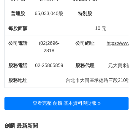
普通股
65,033,040股
特別股
每股面額
10 元
公司電話
(02)2696-
公司網址
https://www.
2818
股務電話
02-25865859
股務代理
元大寶來證
股務地址
台北市大同區承德路三段210號B
查看完整 劍麟 基本資料與財報 »
劍麟 最新新聞