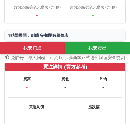
買價(想要賣的人參考) (均價)
賣價(想要買的人參考) (均價)
-
-
▾
點擊展開：劍麟 完整即時報價表
我要買進
我要賣出
免註冊・專人回覆｜可約銀行/券商等正式場所辦理安全交割
買進詳情 (賣方參考)
買高
買低
昨均
-
-
-
買進均價
漲跌幅
-
-