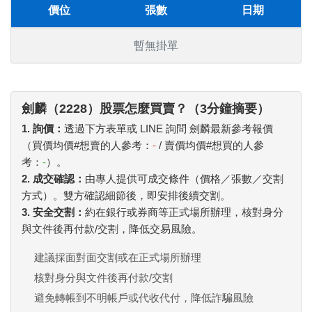
價位
張數
日期
暫無掛單
劍麟（2228）股票怎麼買賣？（3分鐘摘要）
1. 詢價：
透過下方表單或 LINE 詢問 劍麟最新參考報價
（買價均價#想賣的人參考：
-
/ 賣價均價#想買的人參
考：
-
）。
2. 成交確認：
由專人提供可成交條件（價格／張數／交割
方式）。雙方確認細節後，即安排後續交割。
3. 安全交割：
約在銀行或券商等正式場所辦理，核對身分
與文件後再付款/交割，降低交易風險。
建議採面對面交割或在正式場所辦理
核對身分與文件後再付款/交割
避免轉帳到不明帳戶或代收代付，降低詐騙風險