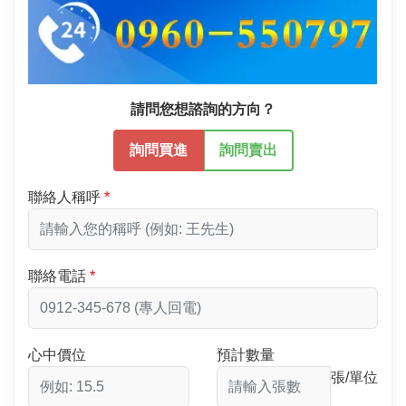
請問您想諮詢的方向？
詢問買進
詢問賣出
聯絡人稱呼
聯絡電話
心中價位
預計數量
張/單位