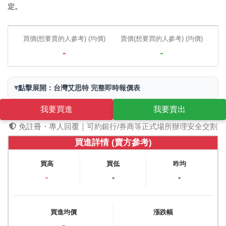
定。
買價(想要賣的人參考) (均價)
賣價(想要買的人參考) (均價)
-
-
▾
點擊展開：台灣艾思特 完整即時報價表
我要買進
我要賣出
免註冊・專人回覆｜可約銀行/券商等正式場所辦理安全交割
買進詳情 (賣方參考)
買高
買低
昨均
-
-
-
買進均價
漲跌幅
-
-