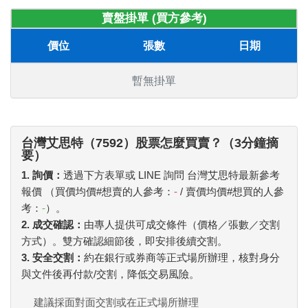
賣盤掛單 (買方參考)
價位
張數
日期
暫無掛單
台灣艾思特（7592）股票怎麼買賣？（3分鐘摘
要）
1. 詢價：
透過下方表單或 LINE 詢問 台灣艾思特最新參考
報價 （買價均價#想賣的人參考：
-
/ 賣價均價#想買的人參
考：
-
）。
2. 成交確認：
由專人提供可成交條件（價格／張數／交割
方式）。雙方確認細節後，即安排後續交割。
3. 安全交割：
約在銀行或券商等正式場所辦理，核對身分
與文件後再付款/交割，降低交易風險。
建議採面對面交割或在正式場所辦理