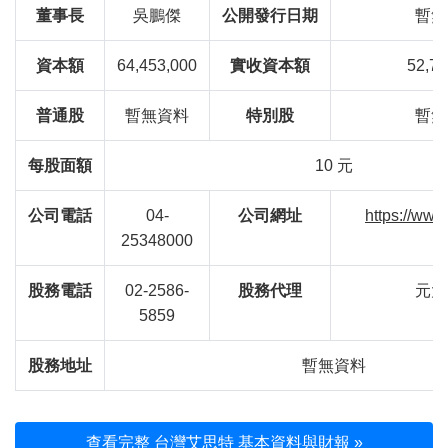
董事長
吳鵬傑
公開發行日期
暫無
資本額
64,453,000
實收資本額
52,72
普通股
暫無資料
特別股
暫無
每股面額
10 元
公司電話
04-
公司網址
https://www
25348000
股務電話
02-2586-
股務代理
元大
5859
股務地址
暫無資料
查看完整 台灣艾思特 基本資料與財報 »