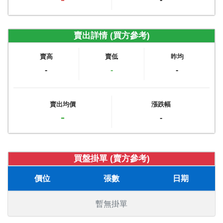
賣出詳情 (買方參考)
賣高
賣低
昨均
-
-
-
賣出均價
漲跌幅
-
-
買盤掛單 (賣方參考)
價位
張數
日期
暫無掛單