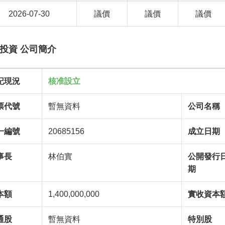
2026-07-30
議價
議價
議價
投資 公司簡介
記現況
核准設立
票代號
暫無資料
公司名稱
一編號
20685156
成立日期
事長
林伯實
公開發行
期
本額
1,400,000,000
實收資本
通股
暫無資料
特別股