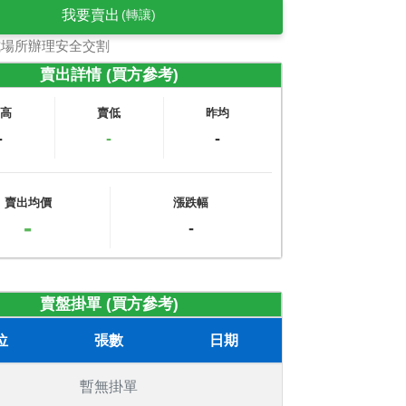
我要賣出
(轉讓)
式場所辦理安全交割
賣出詳情 (買方參考)
賣高
賣低
昨均
-
-
-
賣出均價
漲跌幅
-
-
賣盤掛單 (買方參考)
位
張數
日期
暫無掛單