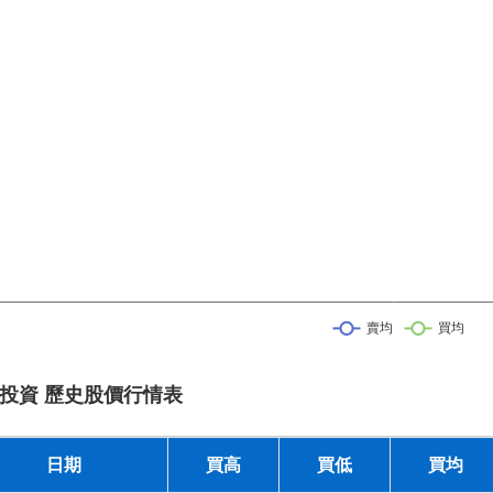
投資 歷史股價行情表
日期
買高
買低
買均