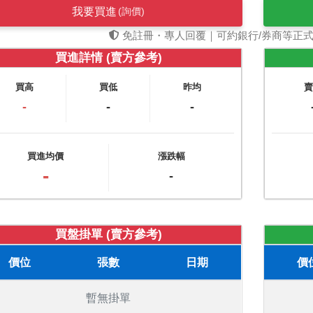
我要買進
(詢價)
免註冊・專人回覆｜可約銀行/券商等正
買進詳情 (賣方參考)
買高
買低
昨均
-
-
-
買進均價
漲跌幅
-
-
買盤掛單 (賣方參考)
價位
張數
日期
價
暫無掛單