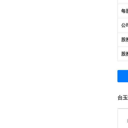
每
公
股
股
台玉