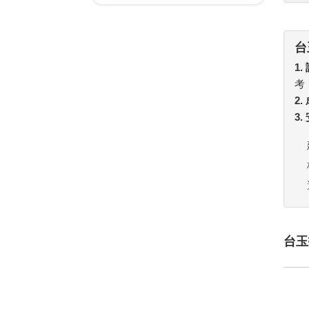
台
1.
考
2
3
台玉