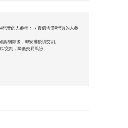
價#想賣的人參考：
-
/ 賣價均價#想買的人參
確認細節後，即安排後續交割。
款/交割，降低交易風險。