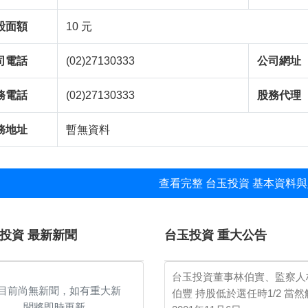
股面額
10 元
司電話
(02)27130333
公司網址
務電話
(02)27130333
股務代理
務地址
暫無資料
查看完整 台玉投資 基本資料與
投資 最新新聞
台玉投資 重大公告
台玉投資董事林伯實、監察人
目前尚無新聞，如有重大新
伯豐 持股低於選任時1/2 當
聞將即時更新。