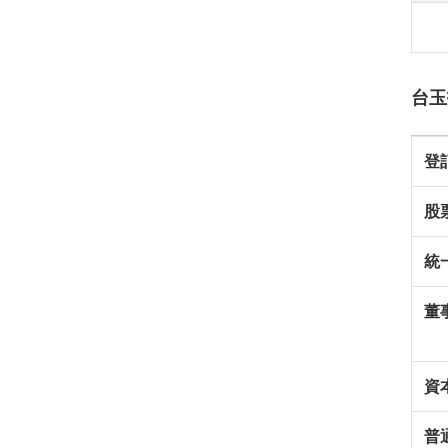
台玉
登
股
統
董
資
普