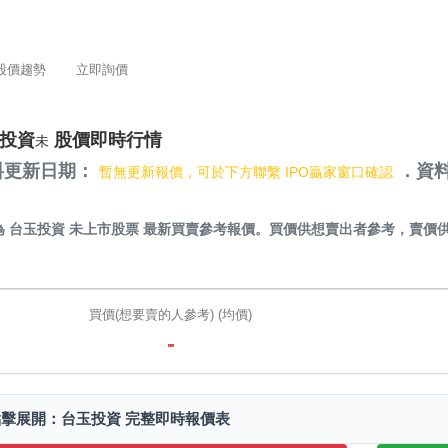
股價趨勢
立即詢價
投資
股價即時行情
未
料更新日期：
．資料
暫無更新報價，可於下方聯繫 IPO贏家窗口確認
）
為
台玉投資 未上市股票
最新買賣參考報價。買價供想賣出者參考，賣價
。
買價(想要賣的人參考) (均價)
-
點擊展開：台玉投資 完整即時報價表