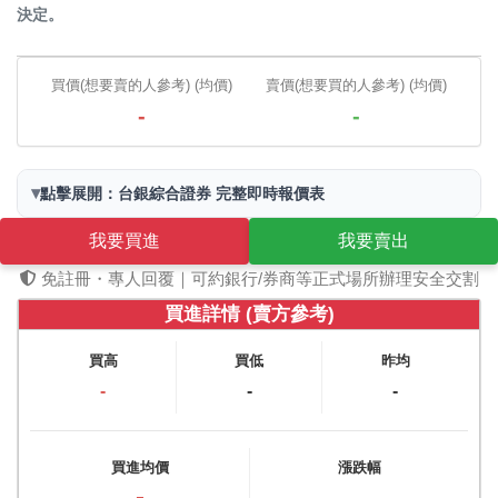
決定。
買價(想要賣的人參考) (均價)
賣價(想要買的人參考) (均價)
-
-
▾
點擊展開：台銀綜合證券 完整即時報價表
我要買進
我要賣出
免註冊・專人回覆｜可約銀行/券商等正式場所辦理安全交割
買進詳情 (賣方參考)
買高
買低
昨均
-
-
-
買進均價
漲跌幅
-
-