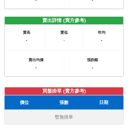
賣出詳情 (買方參考)
賣高
賣低
昨均
-
-
-
賣出均價
漲跌幅
-
-
買盤掛單 (賣方參考)
價位
張數
日期
暫無掛單