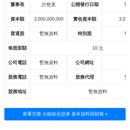
董事長
許慈美
公開發行日期
暫
資本額
3,000,000,000
實收資本額
3,00
普通股
暫無資料
特別股
暫
每股面額
10 元
公司電話
暫無資料
公司網址
股務電話
暫無資料
股務代理
暫
股務地址
暫無資料
查看完整 台銀綜合證券 基本資料與財報 »