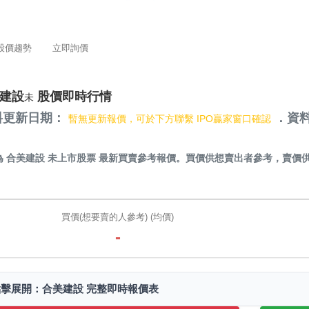
股價趨勢
立即詢價
建設
股價即時行情
未
料更新日期：
．資料
暫無更新報價，可於下方聯繫 IPO贏家窗口確認
）
為
合美建設 未上市股票
最新買賣參考報價。買價供想賣出者參考，賣價
。
買價(想要賣的人參考) (均價)
-
點擊展開：合美建設 完整即時報價表