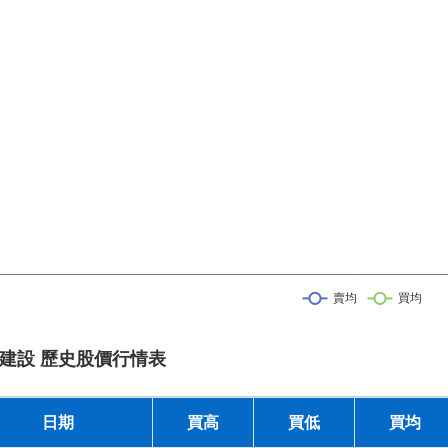
建設 歷史股價行情表
日期
買高
買低
買均