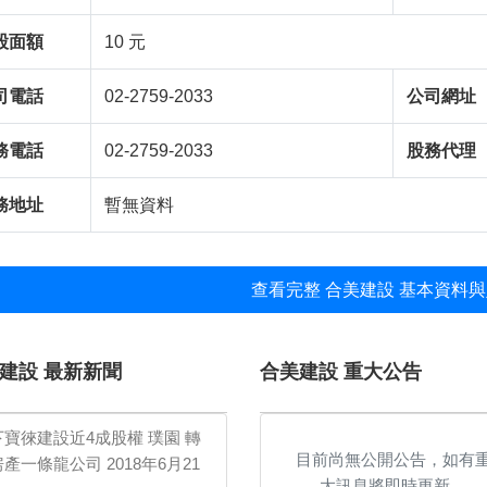
股面額
10 元
司電話
02-2759-2033
公司網址
務電話
02-2759-2033
股務代理
務地址
暫無資料
查看完整 合美建設 基本資料與
建設 最新新聞
合美建設 重大公告
下寶徠建設近4成股權 璞園 轉
目前尚無公開公告，如有
房產一條龍公司
2018年6月21
大訊息將即時更新。