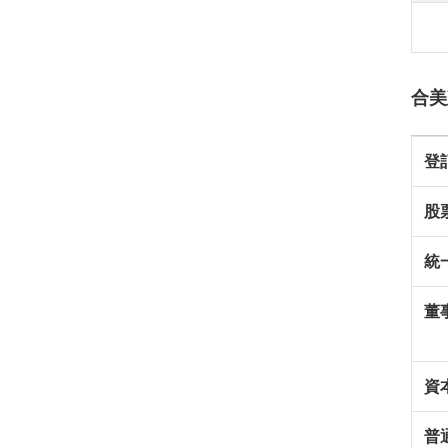
合美
登
股
統
董
資
普