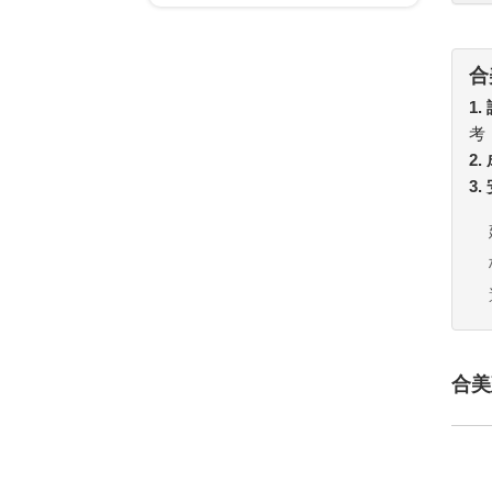
合
1.
考
2
3
合美