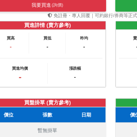
我要買進
(詢價)
免註冊・專人回覆｜可約銀行/券商等正
買進詳情 (賣方參考)
買高
買低
昨均
-
-
-
買進均價
漲跌幅
-
-
買盤掛單 (賣方參考)
價位
張數
日期
價
暫無掛單