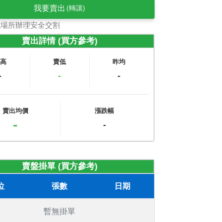
我要賣出
(轉讓)
式場所辦理安全交割
賣出詳情 (買方參考)
賣高
賣低
昨均
-
-
-
賣出均價
漲跌幅
-
-
賣盤掛單 (買方參考)
位
張數
日期
暫無掛單