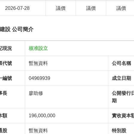
2026-07-28
議價
議價
議價
建設 公司簡介
記現況
核准設立
票代號
暫無資料
公司名稱
一編號
04969939
成立日期
事長
廖助修
公開發行
期
本額
196,000,000
實收資本
通股
暫無資料
特別股