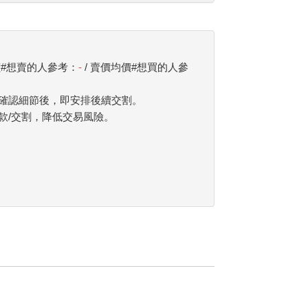
價#想賣的人參考：
-
/ 賣價均價#想買的人參
確認細節後，即安排後續交割。
款/交割，降低交易風險。