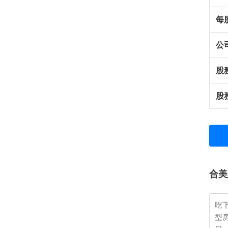
每
公
股
股
合美
吃
型