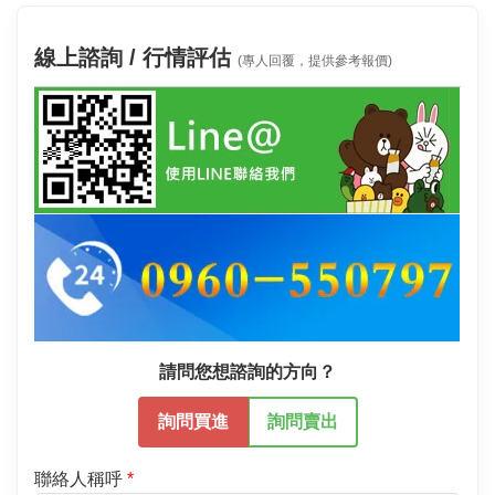
線上諮詢 / 行情評估
(專人回覆，提供參考報價)
請問您想諮詢的方向？
詢問買進
詢問賣出
聯絡人稱呼