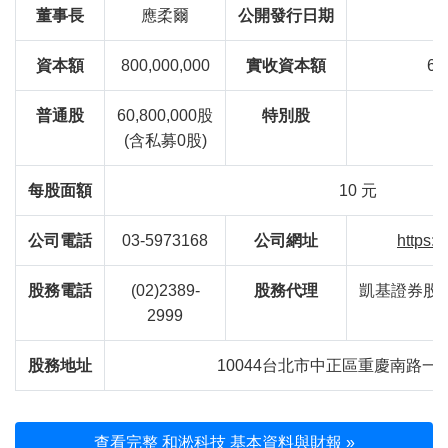
董事長
應柔爾
公開發行日期
資本額
800,000,000
實收資本額
60
普通股
60,800,000股
特別股
(含私募0股)
每股面額
10 元
公司電話
03-5973168
公司網址
https:/
股務電話
(02)2389-
股務代理
凱基證券股
2999
股務地址
10044台北市中正區重慶南路一
查看完整 和淞科技 基本資料與財報 »