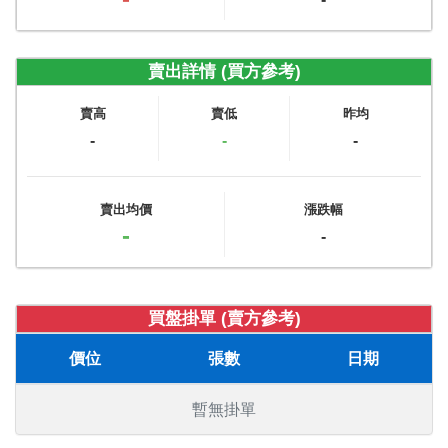
賣出詳情 (買方參考)
賣高
賣低
昨均
-
-
-
賣出均價
漲跌幅
-
-
買盤掛單 (賣方參考)
價位
張數
日期
暫無掛單