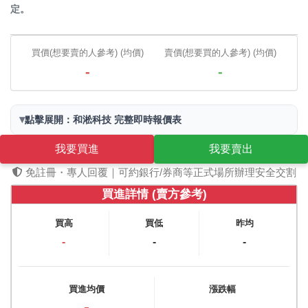
定。
買價(想要賣的人參考) (均價)
賣價(想要買的人參考) (均價)
-
-
▾
點擊展開：和淞科技 完整即時報價表
我要買進
我要賣出
免註冊・專人回覆｜可約銀行/券商等正式場所辦理安全交割
買進詳情 (賣方參考)
買高
買低
昨均
-
-
-
買進均價
漲跌幅
-
-