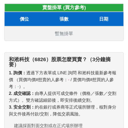
賣盤掛單 (買方參考)
價位
張數
日期
暫無掛單
和淞科技（6826）股票怎麼買賣？（3分鐘摘
要）
1. 詢價：
透過下方表單或 LINE 詢問 和淞科技最新參考報
價 （買價均價#想賣的人參考：
-
/ 賣價均價#想買的人參
考：
-
）。
2. 成交確認：
由專人提供可成交條件（價格／張數／交割
方式）。雙方確認細節後，即安排後續交割。
3. 安全交割：
約在銀行或券商等正式場所辦理，核對身分
與文件後再付款/交割，降低交易風險。
建議採面對面交割或在正式場所辦理