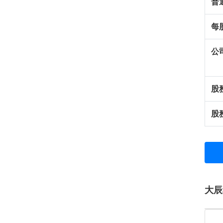
普
每
公
股
股
大辰