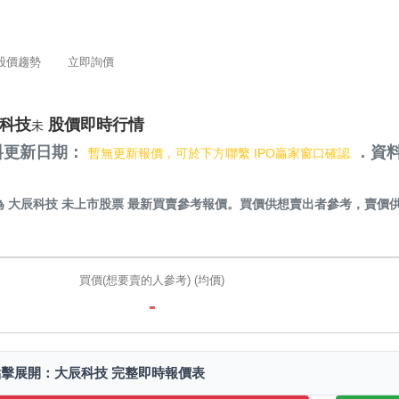
股價趨勢
立即詢價
科技
股價即時行情
未
料更新日期：
．資料
暫無更新報價，可於下方聯繫 IPO贏家窗口確認
）
為
大辰科技 未上市股票
最新買賣參考報價。買價供想賣出者參考，賣價
。
買價(想要賣的人參考) (均價)
-
點擊展開：大辰科技 完整即時報價表