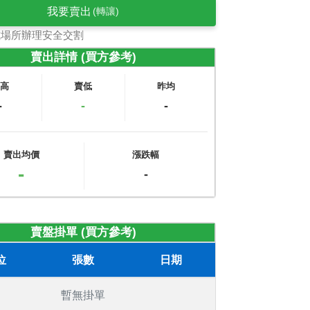
我要賣出
(轉讓)
式場所辦理安全交割
賣出詳情 (買方參考)
賣高
賣低
昨均
-
-
-
賣出均價
漲跌幅
-
-
賣盤掛單 (買方參考)
位
張數
日期
暫無掛單