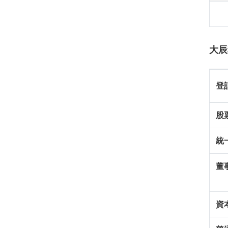
大辰
登
股
統
董
資