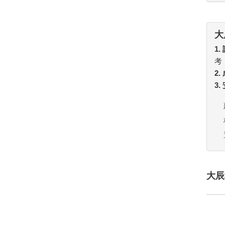
大
1.
考
2
3
大辰