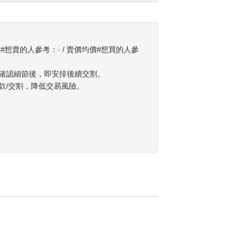
價#想賣的人參考：
-
/ 賣價均價#想買的人參
確認細節後，即安排後續交割。
款/交割，降低交易風險。