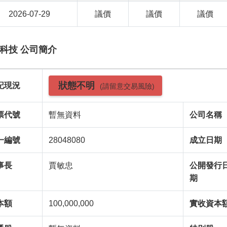
2026-07-29
議價
議價
議價
科技 公司簡介
狀態不明
記現況
(請留意交易風險)
票代號
暫無資料
公司名稱
一編號
28048080
成立日期
事長
賈敏忠
公開發行
期
本額
100,000,000
實收資本