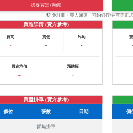
我要買進
(詢價)
免註冊・專人回覆｜可約銀行/券商等正
買進詳情 (賣方參考)
買高
買低
昨均
-
-
-
買進均價
漲跌幅
-
-
買盤掛單 (賣方參考)
價位
張數
日期
價
暫無掛單