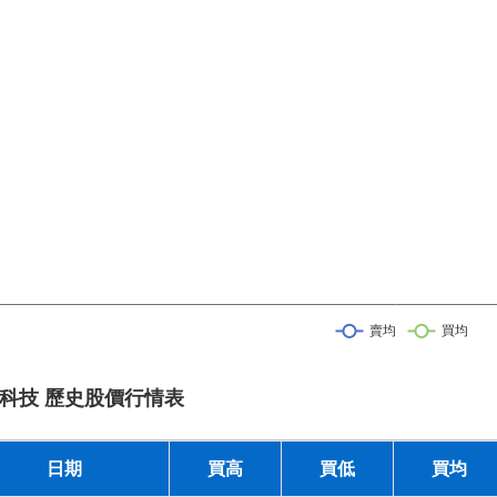
科技 歷史股價行情表
日期
買高
買低
買均