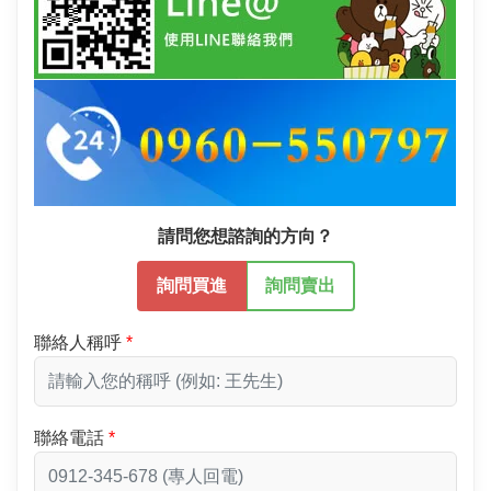
請問您想諮詢的方向？
詢問買進
詢問賣出
聯絡人稱呼
聯絡電話