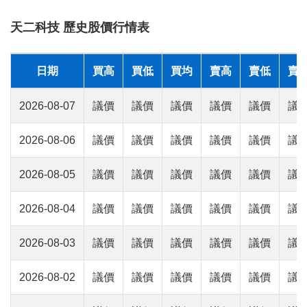
天二科技 歷史股價行情表
日期
買高
買低
買均
賣高
賣低
賣
2026-08-07
議價
議價
議價
議價
議價
議
2026-08-06
議價
議價
議價
議價
議價
議
2026-08-05
議價
議價
議價
議價
議價
議
2026-08-04
議價
議價
議價
議價
議價
議
2026-08-03
議價
議價
議價
議價
議價
議
2026-08-02
議價
議價
議價
議價
議價
議