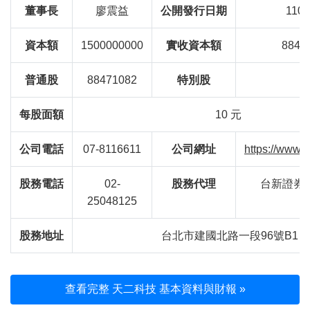
董事長
廖震益
公開發行日期
110/
資本額
1500000000
實收資本額
8847
普通股
88471082
特別股
0
每股面額
10 元
公司電話
07-8116611
公司網址
https://www.
股務電話
02-
股務代理
台新證券
25048125
股務地址
台北市建國北路一段96號B1
查看完整 天二科技 基本資料與財報 »