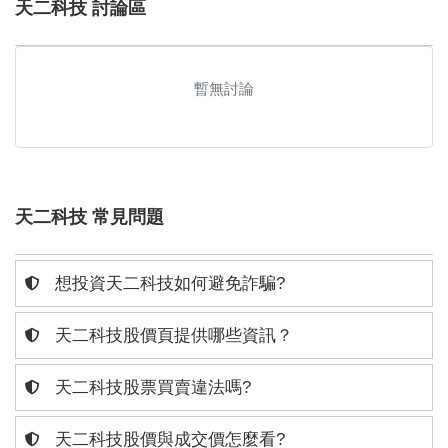
天二科技 討論區
暫無討論
天二科技 常見問題
想投資天二科技如何避免詐騙?
天二科技股價頁提供哪些資訊？
天二科技股票買賣違法嗎?
天二科技股價與成交價怎麼看?