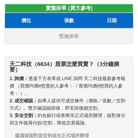
賣盤掛單 (買方參考)
價位
張數
日期
暫無掛單
天二科技（6834）股票怎麼買賣？（3分鐘摘
要）
1. 詢價：
透過下方表單或 LINE 詢問 天二科技最新參考報
價 （買價均價#想賣的人參考：
-
/ 賣價均價#想買的人參
考：
-
）。
2. 成交確認：
由專人提供可成交條件（價格／張數／交割
方式）。雙方確認細節後，即安排後續交割。
3. 安全交割：
約在銀行或券商等正式場所辦理，核對身分
與文件後再付款/交割，降低交易風險。
建議採面對面交割或在正式場所辦理