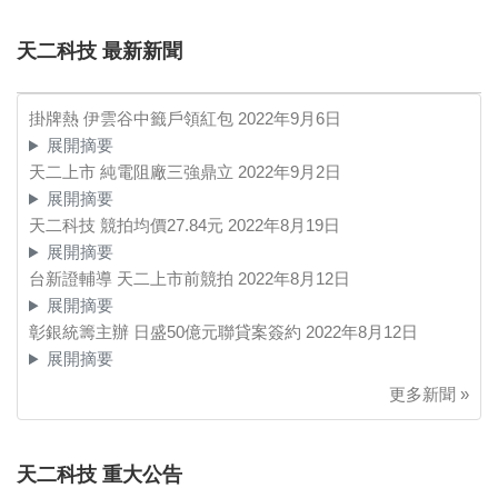
天二科技 最新新聞
掛牌熱 伊雲谷中籤戶領紅包
2022年9月6日
展開摘要
天二上市 純電阻廠三強鼎立
2022年9月2日
展開摘要
天二科技 競拍均價27.84元
2022年8月19日
展開摘要
台新證輔導 天二上市前競拍
2022年8月12日
展開摘要
彰銀統籌主辦 日盛50億元聯貸案簽約
2022年8月12日
展開摘要
更多新聞 »
天二科技 重大公告