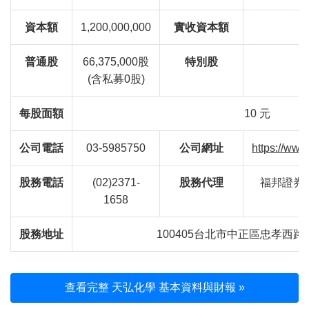
資本額
1,200,000,000
實收資本額
普通股
66,375,000股
特別股
(含私募0股)
每股面額
10 元
公司電話
03-5985750
公司網址
https://www
股務電話
(02)2371-
股務代理
福邦證券
1658
股務地址
100405台北市中正區忠孝西路
查看完整 天弘化學 基本資料與財報 »