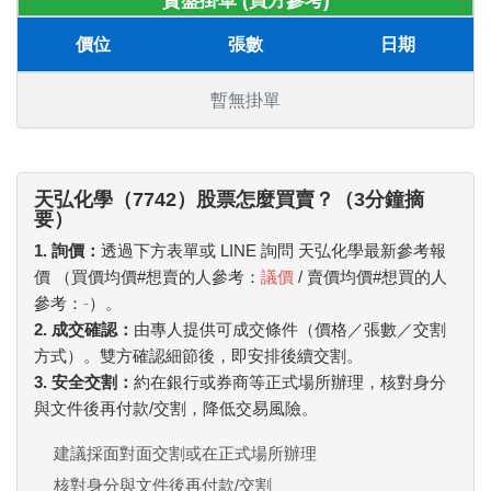
賣盤掛單 (買方參考)
價位
張數
日期
暫無掛單
天弘化學（7742）股票怎麼買賣？（3分鐘摘
要）
1. 詢價：
透過下方表單或 LINE 詢問 天弘化學最新參考報
價 （買價均價#想賣的人參考：
議價
/ 賣價均價#想買的人
參考：
-
）。
2. 成交確認：
由專人提供可成交條件（價格／張數／交割
方式）。雙方確認細節後，即安排後續交割。
3. 安全交割：
約在銀行或券商等正式場所辦理，核對身分
與文件後再付款/交割，降低交易風險。
建議採面對面交割或在正式場所辦理
核對身分與文件後再付款/交割