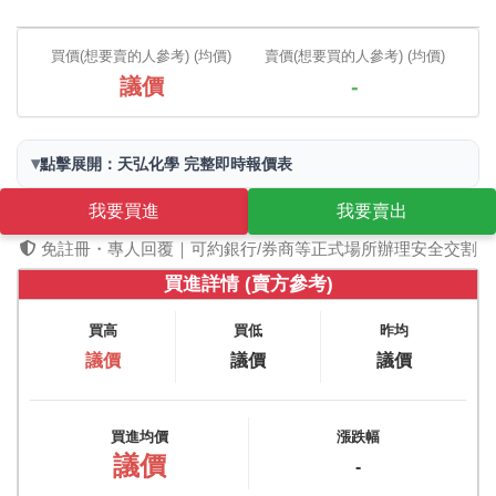
買價(想要賣的人參考) (均價)
賣價(想要買的人參考) (均價)
議價
-
▾
點擊展開：天弘化學 完整即時報價表
我要買進
我要賣出
免註冊・專人回覆｜可約銀行/券商等正式場所辦理安全交割
買進詳情 (賣方參考)
買高
買低
昨均
議價
議價
議價
買進均價
漲跌幅
議價
-