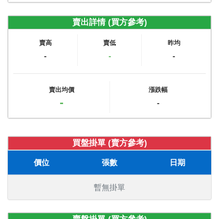
賣出詳情 (買方參考)
賣高
賣低
昨均
-
-
-
賣出均價
漲跌幅
-
-
買盤掛單 (賣方參考)
價位
張數
日期
暫無掛單