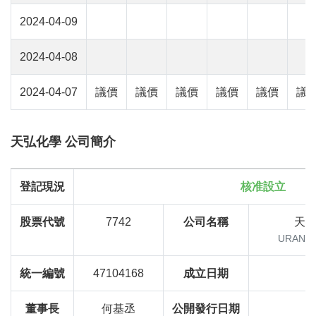
2024-04-09
2024-04-08
2024-04-07
議價
議價
議價
議價
議價
議
天弘化學 公司簡介
登記現況
核准設立
股票代號
7742
公司名稱
天
URANUS
統一編號
47104168
成立日期
董事長
何基丞
公開發行日期