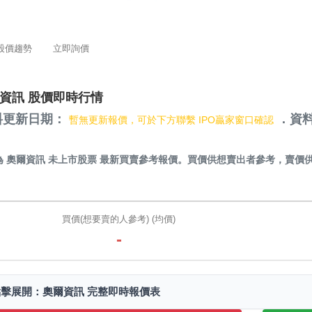
股價趨勢
立即詢價
資訊 股價即時行情
料更新日期：
．資料
暫無更新報價，可於下方聯繫 IPO贏家窗口確認
）
為
奧爾資訊 未上市股票
最新買賣參考報價。買價供想賣出者參考，賣價
。
買價(想要賣的人參考) (均價)
-
點擊展開：奧爾資訊 完整即時報價表