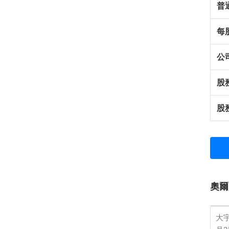
普
每
公
股
股
奧爾
大宇