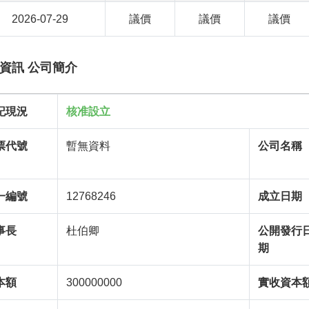
2026-07-29
議價
議價
議價
資訊 公司簡介
記現況
核准設立
票代號
暫無資料
公司名稱
一編號
12768246
成立日期
事長
杜伯卿
公開發行
期
本額
300000000
實收資本