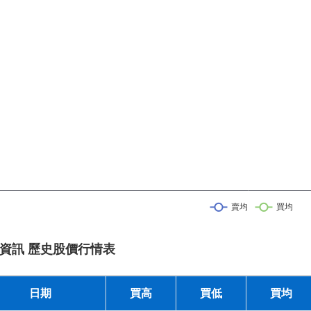
資訊 歷史股價行情表
日期
買高
買低
買均