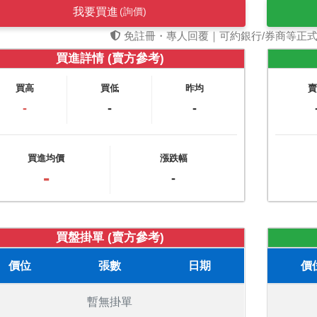
我要買進
(詢價)
免註冊・專人回覆｜可約銀行/券商等正
買進詳情 (賣方參考)
買高
買低
昨均
-
-
-
買進均價
漲跌幅
-
-
買盤掛單 (賣方參考)
價位
張數
日期
價
暫無掛單