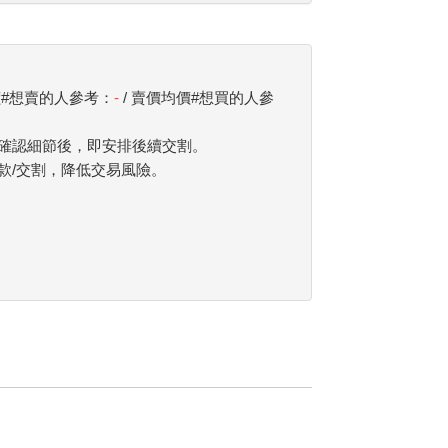
價#想賣的人參考：
-
/ 賣價均價#想買的人參
確認細節後，即安排後續交割。
款/交割，降低交易風險。