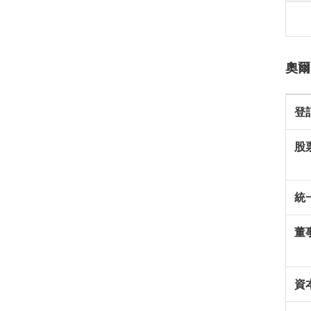
奧爾
登
股
統
董
資