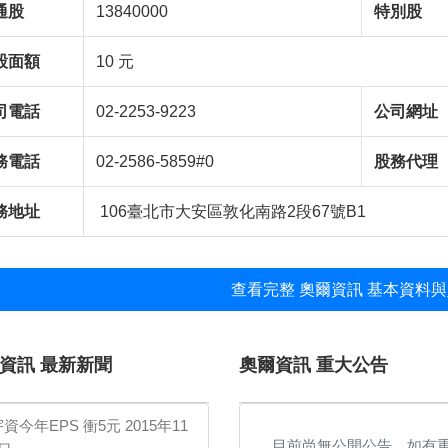
通股
13840000
特別股
股面額
10 元
司電話
02-2253-9223
公司網址
務電話
02-2586-5859#0
股務代理
務地址
106臺北市大安區敦化南路2段67號B1
查看完整 奧爾資訊 基本資料與
資訊 最新新聞
奧爾資訊 重大公告
資今年EPS 衝5元
2015年11
目前尚無公開公告，如有