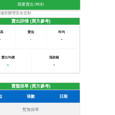
我要賣出
(轉讓)
式場所辦理安全交割
賣出詳情 (買方參考)
賣高
賣低
昨均
-
-
-
賣出均價
漲跌幅
-
-
賣盤掛單 (買方參考)
位
張數
日期
暫無掛單