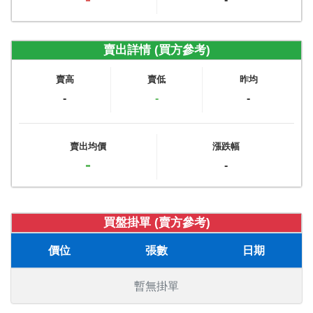
賣出詳情 (買方參考)
賣高
賣低
昨均
-
-
-
賣出均價
漲跌幅
-
-
買盤掛單 (賣方參考)
價位
張數
日期
暫無掛單