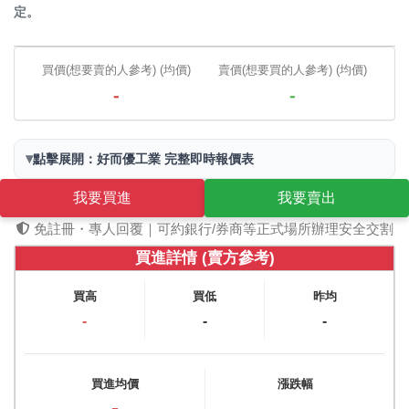
定。
買價(想要賣的人參考) (均價)
賣價(想要買的人參考) (均價)
-
-
▾
點擊展開：好而優工業 完整即時報價表
我要買進
我要賣出
免註冊・專人回覆｜可約銀行/券商等正式場所辦理安全交割
買進詳情 (賣方參考)
買高
買低
昨均
-
-
-
買進均價
漲跌幅
-
-