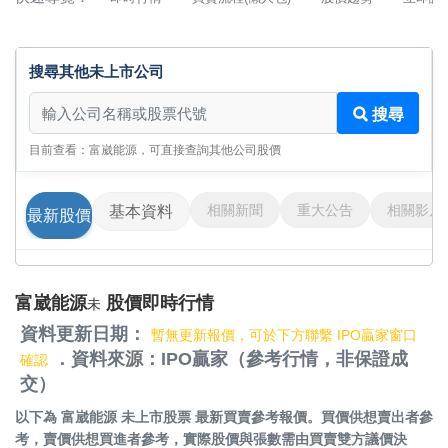
搜尋其他未上市公司
搜尋其他未上市公司
搜尋
目前查看：富崴能源，可直接查詢其他公司股價
相關新聞
重大公告
相關影片
基本資料
最新股價
富崴能源
股價即時行情
未
資料更新日期：
暫無更新報價，可於下方聯繫 IPO贏家窗口
．資料來源：IPO贏家（參考行情，非保證成
確認
交）
以下為
富崴能源 未上市股票
最新買賣參考報價。買價供想賣出者參
考，賣價供想買進者參考，實際股價與張數需由買賣雙方議價決