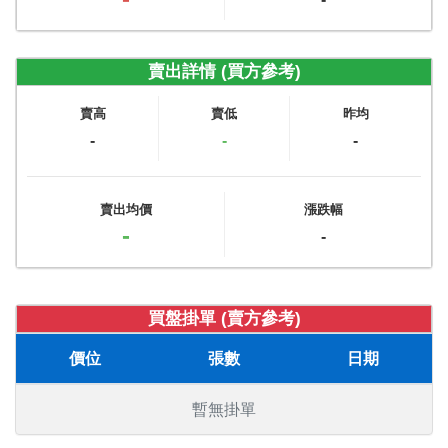
賣出詳情 (買方參考)
賣高
賣低
昨均
-
-
-
賣出均價
漲跌幅
-
-
買盤掛單 (賣方參考)
價位
張數
日期
暫無掛單