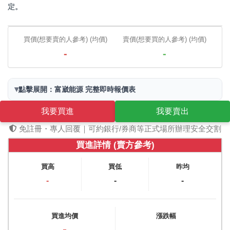
定。
買價(想要賣的人參考) (均價)
賣價(想要買的人參考) (均價)
-
-
▾
點擊展開：富崴能源 完整即時報價表
我要買進
我要賣出
免註冊・專人回覆｜可約銀行/券商等正式場所辦理安全交割
買進詳情 (賣方參考)
買高
買低
昨均
-
-
-
買進均價
漲跌幅
-
-