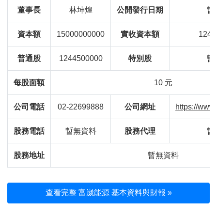
董事長
林坤煌
公開發行日期
暫
資本額
15000000000
實收資本額
1244
普通股
1244500000
特別股
暫
每股面額
10 元
公司電話
02-22699888
公司網址
https://www
股務電話
暫無資料
股務代理
暫
股務地址
暫無資料
查看完整 富崴能源 基本資料與財報 »