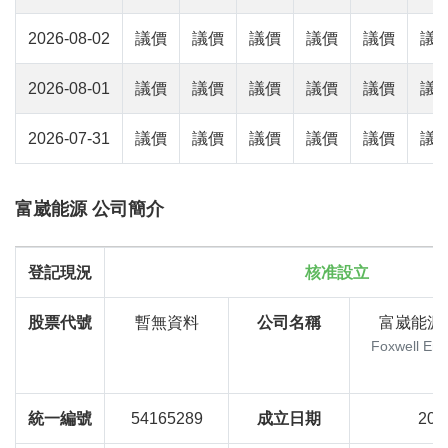
2026-08-02
議價
議價
議價
議價
議價
議
2026-08-01
議價
議價
議價
議價
議價
議
2026-07-31
議價
議價
議價
議價
議價
議
富崴能源 公司簡介
登記現況
核准設立
股票代號
暫無資料
公司名稱
富崴能源
Foxwell Ene
統一編號
54165289
成立日期
201