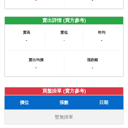
賣出詳情 (買方參考)
賣高
賣低
昨均
-
-
-
賣出均價
漲跌幅
-
-
買盤掛單 (賣方參考)
價位
張數
日期
暫無掛單