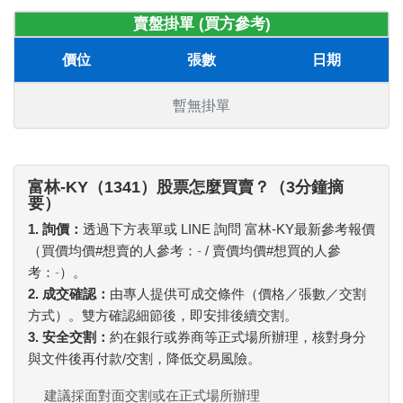
賣盤掛單 (買方參考)
價位
張數
日期
暫無掛單
富林-KY（1341）股票怎麼買賣？（3分鐘摘
要）
1. 詢價：
透過下方表單或 LINE 詢問 富林-KY最新參考報價
（買價均價#想賣的人參考：
-
/ 賣價均價#想買的人參
考：
-
）。
2. 成交確認：
由專人提供可成交條件（價格／張數／交割
方式）。雙方確認細節後，即安排後續交割。
3. 安全交割：
約在銀行或券商等正式場所辦理，核對身分
與文件後再付款/交割，降低交易風險。
建議採面對面交割或在正式場所辦理