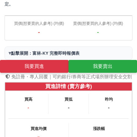
定。
買價(想要賣的人參考) (均價)
賣價(想要買的人參考) (均價)
-
-
▾
點擊展開：富林-KY 完整即時報價表
我要買進
我要賣出
免註冊・專人回覆｜可約銀行/券商等正式場所辦理安全交割
買進詳情 (賣方參考)
買高
買低
昨均
-
-
-
買進均價
漲跌幅
-
-