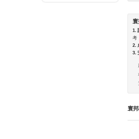
寰
1.
考
2
3
寰邦