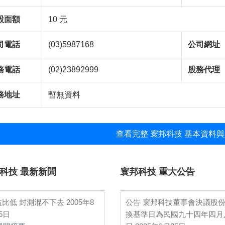
股面額
10 元
司電話
(03)5987168
公司網址
務電話
(02)23892999
股務代理
務地址
暫無資料
查看完整 寰邦科技 基本資料與
科技 最新新聞
寰邦科技 重大公告
益比低 封測混不下去
2005年8
公告 寰邦科技董事會決議股
5日
換基準日為民國九十四年四月