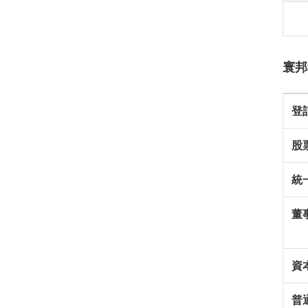
寰邦
登
股
統
董
資
普