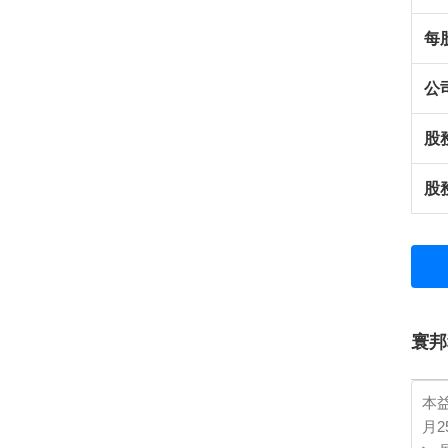
每
公
股
股
寰邦
本
月2