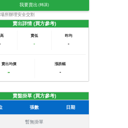
我要賣出
(轉讓)
式場所辦理安全交割
賣出詳情 (買方參考)
賣高
賣低
昨均
-
-
-
賣出均價
漲跌幅
-
-
賣盤掛單 (買方參考)
位
張數
日期
暫無掛單