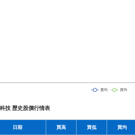
科技 歷史股價行情表
日期
買高
買低
買均