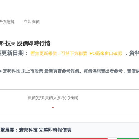
股價趨勢
立即詢價
科技
股價即時行情
未
料更新日期：
．資料
暫無更新報價，可於下方聯繫 IPO贏家窗口確認
）
為
寰邦科技 未上市股票
最新買賣參考報價。買價供想賣出者參考，賣價
。
買價(想要賣的人參考) (均價)
-
點擊展開：寰邦科技 完整即時報價表