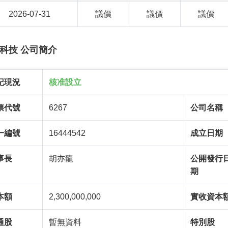
2026-07-31
議價
議價
議價
科技 公司簡介
記現況
核准設立
票代號
6267
公司名稱
一編號
16444542
成立日期
事長
胡亦龍
公開發行
期
本額
2,300,000,000
實收資本
通股
暫無資料
特別股