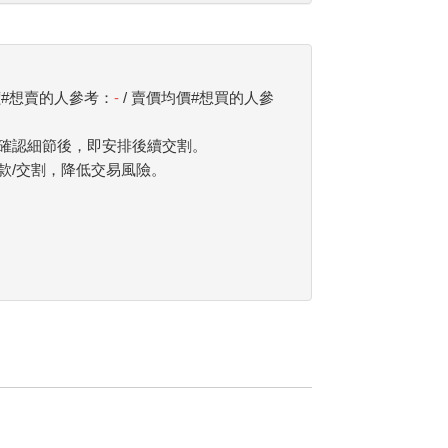
價#想賣的人參考：
-
/ 賣價均價#想買的人參
確認細節後，即安排後續交割。
款/交割，降低交易風險。