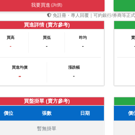
我要買進
(詢價)
免註冊・專人回覆｜可約銀行/券商等正
買進詳情 (賣方參考)
買高
買低
昨均
-
-
-
買進均價
漲跌幅
-
-
買盤掛單 (賣方參考)
價位
張數
日期
價
暫無掛單