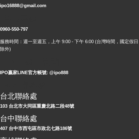
ipo16888@gmail.com
客服專線
0960-550-797
服務時間：週一至週五，上午 9:00 - 下午 6:00 (台灣時間，國定假日
除外)
LINE 線上詢問
IPO贏家LINE官方帳號: @ipo888
各地聯絡處
台北聯絡處
103 台北市大同區重慶北路二段48號
台中聯絡處
407 台中市西屯區市政北七路186號