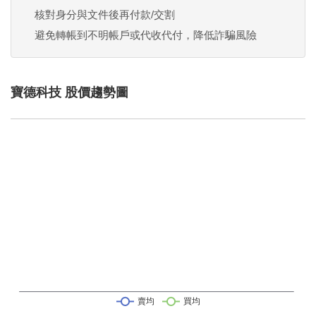
核對身分與文件後再付款/交割
避免轉帳到不明帳戶或代收代付，降低詐騙風險
寶德科技 股價趨勢圖