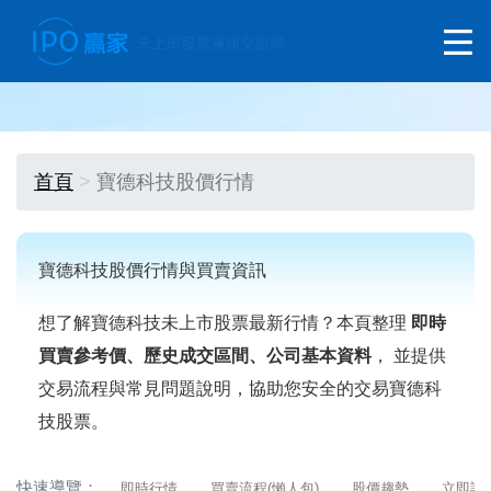
首頁
寶德科技股價行情
寶德科技股價行情與買賣資訊
想了解寶德科技未上市股票最新行情？本頁整理
即時
買賣參考價、歷史成交區間、公司基本資料
， 並提供
交易流程與常見問題說明，協助您安全的交易寶德科
技股票。
快速導覽：
即時行情
買賣流程(懶人包)
股價趨勢
立即詢