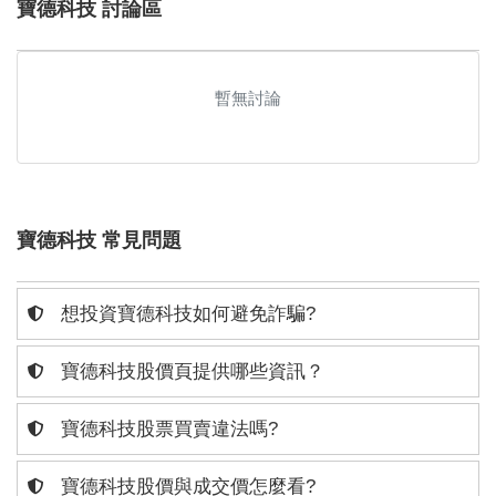
寶德科技 討論區
暫無討論
寶德科技 常見問題
想投資寶德科技如何避免詐騙?
寶德科技股價頁提供哪些資訊？
寶德科技股票買賣違法嗎?
寶德科技股價與成交價怎麼看?