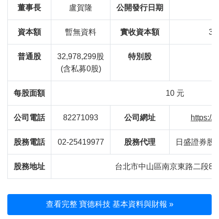
董事長
盧賀隆
公開發行日期
資本額
暫無資料
實收資本額
32
普通股
32,978,299股
特別股
(含私募0股)
每股面額
10 元
公司電話
82271093
公司網址
https:/
股務電話
02-25419977
股務代理
日盛證券股
股務地址
台北市中山區南京東路二段85
查看完整 寶德科技 基本資料與財報 »