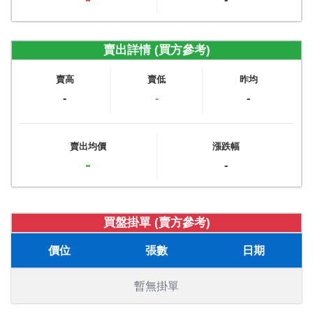
賣出詳情 (買方參考)
賣高
賣低
昨均
-
-
-
賣出均價
漲跌幅
-
-
買盤掛單 (賣方參考)
價位
張數
日期
暫無掛單