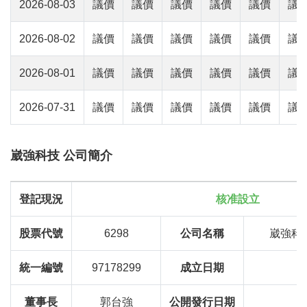
2026-08-03
議價
議價
議價
議價
議價
議
2026-08-02
議價
議價
議價
議價
議價
議
2026-08-01
議價
議價
議價
議價
議價
議
2026-07-31
議價
議價
議價
議價
議價
議
崴強科技 公司簡介
登記現況
核准設立
股票代號
6298
公司名稱
崴強科
統一編號
97178299
成立日期
董事長
郭台強
公開發行日期