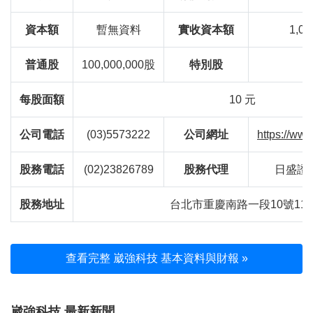
資本額
暫無資料
實收資本額
1,00
普通股
100,000,000股
特別股
每股面額
10 元
公司電話
(03)5573222
公司網址
https://ww
股務電話
(02)23826789
股務代理
日盛證
股務地址
台北市重慶南路一段10號11
查看完整 崴強科技 基本資料與財報 »
崴強科技 最新新聞