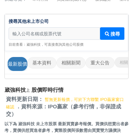
搜尋其他未上市公司
搜尋其他未上市公司
搜尋
目前查看：崴強科技，可直接查詢其他公司股價
相關影
基本資料
相關新聞
重大公告
最新股價
崴強科技
股價即時行情
上
資料更新日期：
暫無更新報價，可於下方聯繫 IPO贏家窗口
．資料來源：IPO贏家（參考行情，非保證成
確認
交）
以下為
崴強科技 未上市股票
最新買賣參考報價。買價供想賣出者參
考，賣價供想買進者參考，實際股價與張數需由買賣雙方議價決