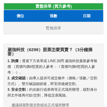
賣盤掛單 (買方參考)
價位
張數
日期
暫無掛單
崴強科技（6298）股票怎麼買賣？（3分鐘摘
要）
1. 詢價：
透過下方表單或 LINE 詢問 崴強科技最新參考報
價 （買價均價#想賣的人參考：
-
/ 賣價均價#想買的人參
考：
-
）。
2. 成交確認：
由專人提供可成交條件（價格／張數／交割
方式）。雙方確認細節後，即安排後續交割。
3. 安全交割：
約在銀行或券商等正式場所辦理，核對身分
與文件後再付款/交割，降低交易風險。
建議採面對面交割或在正式場所辦理