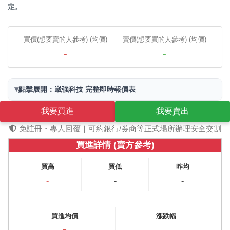
定。
買價(想要賣的人參考) (均價)
賣價(想要買的人參考) (均價)
-
-
▾
點擊展開：崴強科技 完整即時報價表
我要買進
我要賣出
免註冊・專人回覆｜可約銀行/券商等正式場所辦理安全交割
買進詳情 (賣方參考)
買高
買低
昨均
-
-
-
買進均價
漲跌幅
-
-