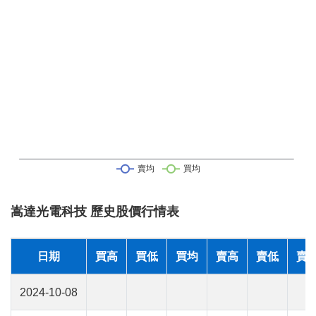
嵩達光電科技 歷史股價行情表
日期
買高
買低
買均
賣高
賣低
賣
2024-10-08