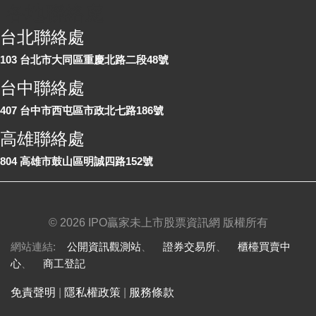
各地聯絡處
台北聯絡處
103 台北市大同區重慶北路二段48號
台中聯絡處
407 台中市西屯區市政北七路186號
高雄聯絡處
804 高雄市鼓山區明誠四路152號
©
2026 IPO贏家未上市股票資訊網 版權所有
網站連結:
公開資訊觀測站
、
證券交易所
、
櫃檯買賣中
心
、
商工登記
免責聲明
|
隱私權政策
|
服務條款