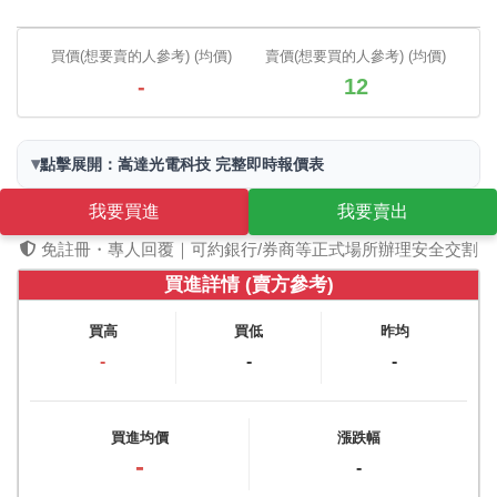
買價(想要賣的人參考) (均價)
賣價(想要買的人參考) (均價)
-
12
▾
點擊展開：嵩達光電科技 完整即時報價表
我要買進
我要賣出
免註冊・專人回覆｜可約銀行/券商等正式場所辦理安全交割
買進詳情 (賣方參考)
買高
買低
昨均
-
-
-
買進均價
漲跌幅
-
-