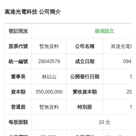
嵩達光電科技 公司簡介
登記現況
核准設立
股票代號
暫無資料
公司名稱
嵩達光電科
統一編號
28043579
成立日期
094
董事長
林以山
公開發行日期
暫
資本額
350,000,000
實收資本額
292
普通股
暫無資料
特別股
暫
每股面額
10 元