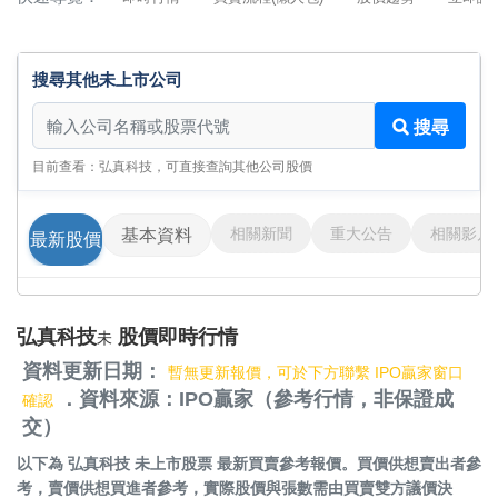
搜尋其他未上市公司
搜尋其他未上市公司
搜尋
目前查看：弘真科技，可直接查詢其他公司股價
相關新聞
重大公告
相關影片
基本資料
最新股價
弘真科技
股價即時行情
未
資料更新日期：
暫無更新報價，可於下方聯繫 IPO贏家窗口
．資料來源：IPO贏家（參考行情，非保證成
確認
交）
以下為
弘真科技 未上市股票
最新買賣參考報價。買價供想賣出者參
考，賣價供想買進者參考，實際股價與張數需由買賣雙方議價決