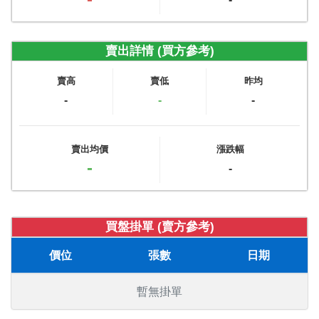
賣出詳情 (買方參考)
賣高
賣低
昨均
-
-
-
賣出均價
漲跌幅
-
-
買盤掛單 (賣方參考)
價位
張數
日期
暫無掛單