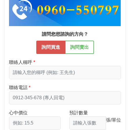
請問您想諮詢的方向？
詢問買進
詢問賣出
聯絡人稱呼
聯絡電話
心中價位
預計數量
張/單位