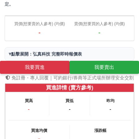
定。
買價(想要賣的人參考) (均價)
賣價(想要買的人參考) (均價)
-
-
▾
點擊展開：弘真科技 完整即時報價表
我要買進
我要賣出
免註冊・專人回覆｜可約銀行/券商等正式場所辦理安全交割
買進詳情 (賣方參考)
買高
買低
昨均
-
-
-
買進均價
漲跌幅
-
-